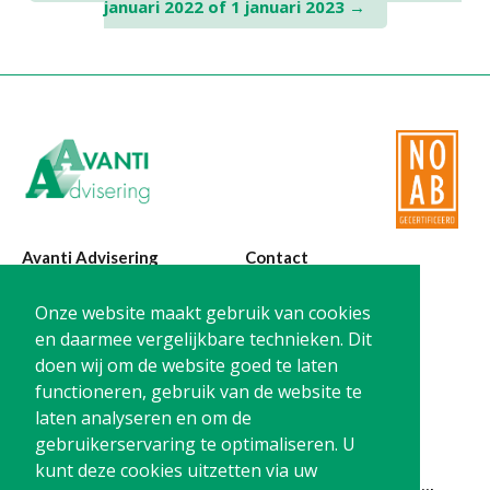
januari 2022 of 1 januari 2023
→
Avanti Advisering
Contact
Poelstraat 4
T:
0299-420870
Onze website maakt gebruik van cookies
1441 RR Purmerend
@:
info@avanti-
en daarmee vergelijkbare technieken. Dit
advisering.nl
doen wij om de website goed te laten
KvK: 77955722
functioneren, gebruik van de website te
BTW: NL861212733B01
laten analyseren en om de
gebruikerservaring te optimaliseren. U
kunt deze cookies uitzetten via uw