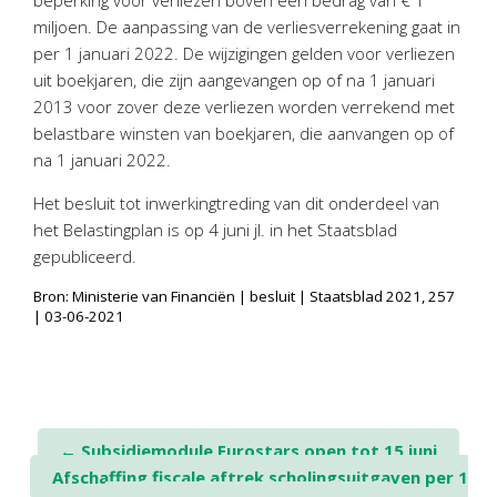
beperking voor verliezen boven een bedrag van € 1
Twinfield – Boekhouden
miljoen. De aanpassing van de verliesverrekening gaat in
BaseCone – Facturen
per 1 januari 2022. De wijzigingen gelden voor verliezen
Visionplanner – Rapportage
uit boekjaren, die zijn aangevangen op of na 1 januari
2013 voor zover deze verliezen worden verrekend met
Klantenportaal – Online dossiers
belastbare winsten van boekjaren, die aanvangen op of
Online Salaris – Salarissen
na 1 januari 2022.
Nextens-Accorderen aangiften
Het besluit tot inwerkingtreding van dit onderdeel van
het Belastingplan is op 4 juni jl. in het Staatsblad
gepubliceerd.
Bron: Ministerie van Financiën | besluit | Staatsblad 2021, 257
| 03-06-2021
Post
←
Subsidiemodule Eurostars open tot 15 juni
Afschaffing fiscale aftrek scholingsuitgaven per 1
navigation