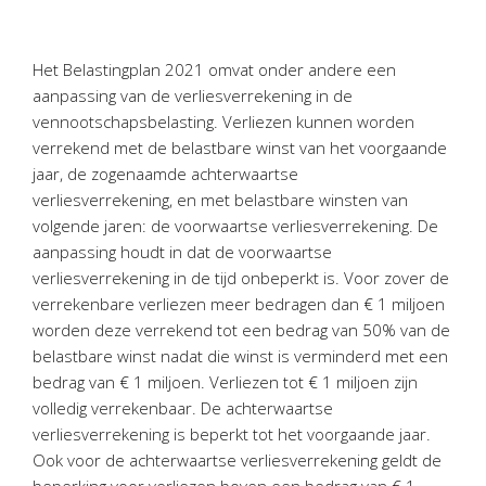
Personeel & Organisatie
Bedrijfseconomisch advies
Het Belastingplan 2021 omvat onder andere een
Belastingadvies Purmerend
aanpassing van de verliesverrekening in de
Online boekhouden
vennootschapsbelasting. Verliezen kunnen worden
verrekend met de belastbare winst van het voorgaande
Nieuws
&
informatie
jaar, de zogenaamde achterwaartse
verliesverrekening, en met belastbare winsten van
Nieuwsbrief
volgende jaren: de voorwaartse verliesverrekening. De
Nieuwsoverzicht
aanpassing houdt in dat de voorwaartse
verliesverrekening in de tijd onbeperkt is. Voor zover de
Handige links
verrekenbare verliezen meer bedragen dan € 1 miljoen
Downloads
worden deze verrekend tot een bedrag van 50% van de
belastbare winst nadat die winst is verminderd met een
Contact
bedrag van € 1 miljoen. Verliezen tot € 1 miljoen zijn
volledig verrekenbaar. De achterwaartse
verliesverrekening is beperkt tot het voorgaande jaar.
Avanti
Online
Ook voor de achterwaartse verliesverrekening geldt de