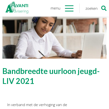
menu
zoeken
Zoeken
naar:
Organisatie
Onze medewerkers
NOAB gecertificeerd
Algemene verordening
gegevensbescherming
Sponsoring
Vacatures
Bandbreedte uurloon jeugd-
Onze
diensten
LIV 2021
Financiele Administratie
Startersbegeleiding
In verband met de verhoging van de
Tijdelijk financieel personeel