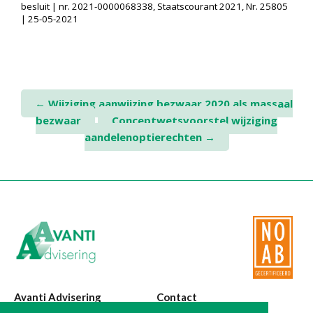
besluit | nr. 2021-0000068338, Staatscourant 2021, Nr. 25805
Twinfield – Boekhouden
| 25-05-2021
BaseCone – Facturen
Visionplanner – Rapportage
Klantenportaal – Online dossiers
Online Salaris – Salarissen
Post
←
Wijziging aanwijzing bezwaar 2020 als massaal
Nextens-Accorderen aangiften
bezwaar
Conceptwetsvoorstel wijziging
navigation
aandelenoptierechten
→
Avanti Advisering
Contact