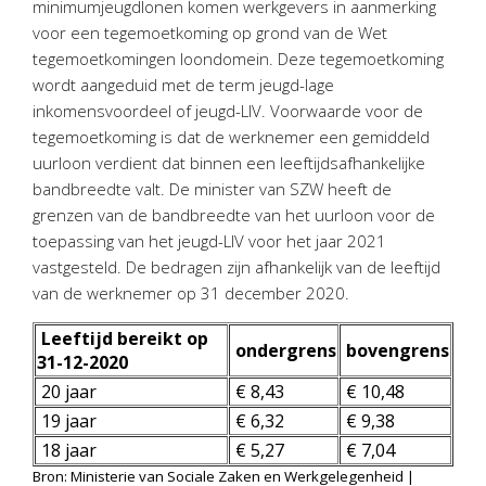
minimumjeugdlonen komen werkgevers in aanmerking
Personeel & Organisatie
voor een tegemoetkoming op grond van de Wet
Bedrijfseconomisch advies
tegemoetkomingen loondomein. Deze tegemoetkoming
Belastingadvies Purmerend
wordt aangeduid met de term jeugd-lage
inkomensvoordeel of jeugd-LIV. Voorwaarde voor de
Online boekhouden
tegemoetkoming is dat de werknemer een gemiddeld
uurloon verdient dat binnen een leeftijdsafhankelijke
Nieuws
&
informatie
bandbreedte valt. De minister van SZW heeft de
grenzen van de bandbreedte van het uurloon voor de
Nieuwsbrief
toepassing van het jeugd-LIV voor het jaar 2021
Nieuwsoverzicht
vastgesteld. De bedragen zijn afhankelijk van de leeftijd
Handige links
van de werknemer op 31 december 2020.
Downloads
Leeftijd bereikt op
ondergrens
bovengrens
31-12-2020
Contact
20 jaar
€ 8,43
€ 10,48
19 jaar
€ 6,32
€ 9,38
Avanti
Online
18 jaar
€ 5,27
€ 7,04
Bron: Ministerie van Sociale Zaken en Werkgelegenheid |