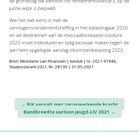
de grondslag dat behoort tot rendementsklasse II, op de
Personeel & Organisatie
juiste wijze is bepaald.
Bedrijfseconomisch advies
Wie het niet eens is met de
Belastingadvies Purmerend
vermogensrendementsheffing in het belastingjaar 2020
Online boekhouden
en wil deelnemen aan de massaalbezwaarprocedure
2020 moet individueel en tijdig bezwaar maken tegen de
Nieuws
&
informatie
aan hem opgelegde aanslag inkomstenbelasting 2020.
Bron: Ministerie van Financiën | besluit | nr. 2021-97946,
Nieuwsbrief
Staatscourant 2021, Nr. 28130 | 31-05-2021
Nieuwsoverzicht
Handige links
Downloads
Post
←
BIK vervalt met terugwerkende kracht
Contact
Bandbreedte uurloon jeugd-LIV 2021
→
navigation
Avanti
Online