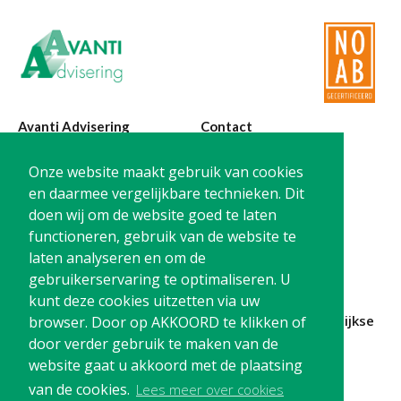
Twinfield – Boekhouden
BaseCone – Facturen
Visionplanner – Rapportage
Klantenportaal – Online dossiers
Online Salaris – Salarissen
Avanti Advisering
Contact
Nextens-Accorderen aangiften
Poelstraat 4
T:
0299-420870
Onze website maakt gebruik van cookies
1441 RR Purmerend
@:
info@avanti-
en daarmee vergelijkbare technieken. Dit
advisering.nl
doen wij om de website goed te laten
KvK: 77955722
functioneren, gebruik van de website te
BTW: NL861212733B01
laten analyseren en om de
gebruikerservaring te optimaliseren. U
kunt deze cookies uitzetten via uw
Blijf op de hoogte en
schrijf je in
voor onze
maandelijkse
browser. Door op AKKOORD te klikken of
nieuwsbrief
door verder gebruik te maken van de
website gaat u akkoord met de plaatsing
Schrijf me in!
van de cookies.
Lees meer over cookies