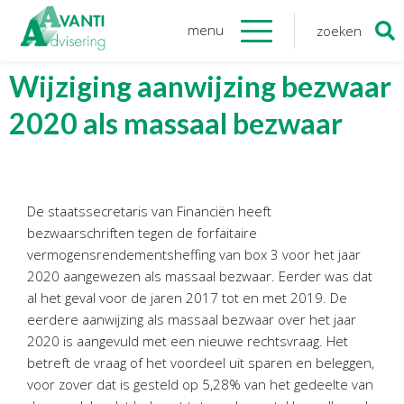
menu
zoeken
Zoeken
naar:
Organisatie
Wijziging aanwijzing bezwaar
2020 als massaal bezwaar
Onze medewerkers
NOAB gecertificeerd
Algemene verordening
gegevensbescherming
De staatssecretaris van Financiën heeft
Sponsoring
bezwaarschriften tegen de forfaitaire
Vacatures
vermogensrendementsheffing van box 3 voor het jaar
2020 aangewezen als massaal bezwaar. Eerder was dat
Onze
diensten
al het geval voor de jaren 2017 tot en met 2019. De
eerdere aanwijzing als massaal bezwaar over het jaar
Financiele Administratie
2020 is aangevuld met een nieuwe rechtsvraag. Het
Startersbegeleiding
betreft de vraag of het voordeel uit sparen en beleggen,
voor zover dat is gesteld op 5,28% van het gedeelte van
Tijdelijk financieel personeel