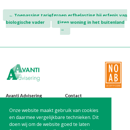
Post
←
Toepassing tariefgroep erfbelasting bij erfenis van
biologische vader
Eigen woning in het buitenland
navigation
→
Avanti Advisering
Contact
Poelstraat 4
T:
0299-420870
Onze website maakt gebruik van cookies
1441 RR Purmerend
@:
info@avanti-
en daarmee vergelijkbare technieken. Dit
advisering.nl
doen wij om de website goed te laten
KvK: 77955722