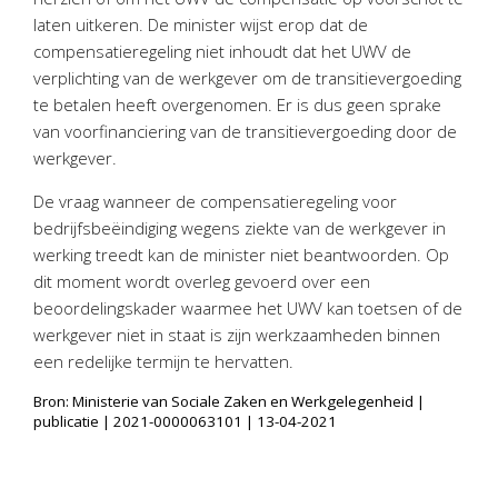
Twinfield – Boekhouden
laten uitkeren. De minister wijst erop dat de
BaseCone – Facturen
compensatieregeling niet inhoudt dat het UWV de
verplichting van de werkgever om de transitievergoeding
Visionplanner – Rapportage
te betalen heeft overgenomen. Er is dus geen sprake
Klantenportaal – Online dossiers
van voorfinanciering van de transitievergoeding door de
Online Salaris – Salarissen
werkgever.
Nextens-Accorderen aangiften
De vraag wanneer de compensatieregeling voor
bedrijfsbeëindiging wegens ziekte van de werkgever in
werking treedt kan de minister niet beantwoorden. Op
dit moment wordt overleg gevoerd over een
beoordelingskader waarmee het UWV kan toetsen of de
werkgever niet in staat is zijn werkzaamheden binnen
een redelijke termijn te hervatten.
Bron: Ministerie van Sociale Zaken en Werkgelegenheid |
publicatie | 2021-0000063101 | 13-04-2021