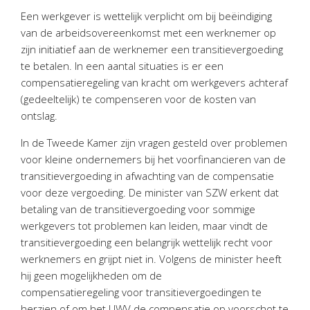
Personeel & Organisatie
Een werkgever is wettelijk verplicht om bij beëindiging
Bedrijfseconomisch advies
van de arbeidsovereenkomst met een werknemer op
zijn initiatief aan de werknemer een transitievergoeding
Belastingadvies Purmerend
te betalen. In een aantal situaties is er een
Online boekhouden
compensatieregeling van kracht om werkgevers achteraf
(gedeeltelijk) te compenseren voor de kosten van
Nieuws
&
informatie
ontslag.
Nieuwsbrief
In de Tweede Kamer zijn vragen gesteld over problemen
voor kleine ondernemers bij het voorfinancieren van de
Nieuwsoverzicht
transitievergoeding in afwachting van de compensatie
Handige links
voor deze vergoeding. De minister van SZW erkent dat
Downloads
betaling van de transitievergoeding voor sommige
werkgevers tot problemen kan leiden, maar vindt de
Contact
transitievergoeding een belangrijk wettelijk recht voor
werknemers en grijpt niet in. Volgens de minister heeft
hij geen mogelijkheden om de
Avanti
Online
compensatieregeling voor transitievergoedingen te
herzien of om het UWV de compensatie op voorschot te