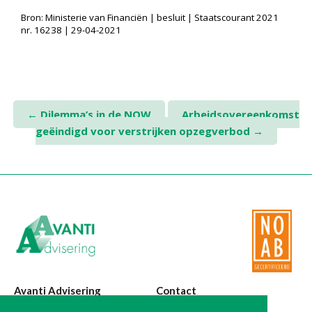
Bron: Ministerie van Financiën | besluit | Staatscourant 2021
nr. 16238 | 29-04-2021
Post
←
Dilemma’s in de NOW
Arbeidsovereenkomst
geëindigd voor verstrijken opzegverbod
→
navigation
Avanti Advisering
Contact