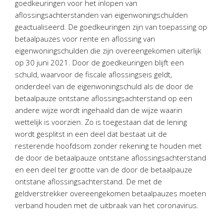
goedkeuringen voor het inlopen van
Personeel & Organisatie
aflossingsachterstanden van eigenwoningschulden
Bedrijfseconomisch advies
geactualiseerd. De goedkeuringen zijn van toepassing op
Belastingadvies Purmerend
betaalpauzes voor rente en aflossing van
eigenwoningschulden die zijn overeengekomen uiterlijk
Online boekhouden
op 30 juni 2021. Door de goedkeuringen blijft een
schuld, waarvoor de fiscale aflossingseis geldt,
Nieuws
&
informatie
onderdeel van de eigenwoningschuld als de door de
betaalpauze ontstane aflossingsachterstand op een
Nieuwsbrief
andere wijze wordt ingehaald dan de wijze waarin
Nieuwsoverzicht
wettelijk is voorzien. Zo is toegestaan dat de lening
Handige links
wordt gesplitst in een deel dat bestaat uit de
Downloads
resterende hoofdsom zonder rekening te houden met
de door de betaalpauze ontstane aflossingsachterstand
Contact
en een deel ter grootte van de door de betaalpauze
ontstane aflossingsachterstand. De met de
geldverstrekker overeengekomen betaalpauzes moeten
Avanti
Online
verband houden met de uitbraak van het coronavirus.