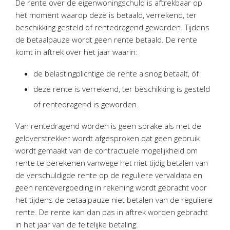
De rente over de eigenwoningschuld is aftrekbaar op
Twinfield – Boekhouden
het moment waarop deze is betaald, verrekend, ter
BaseCone – Facturen
beschikking gesteld of rentedragend geworden. Tijdens
Visionplanner – Rapportage
de betaalpauze wordt geen rente betaald. De rente
komt in aftrek over het jaar waarin:
Klantenportaal – Online dossiers
Online Salaris – Salarissen
de belastingplichtige de rente alsnog betaalt, óf
Nextens-Accorderen aangiften
deze rente is verrekend, ter beschikking is gesteld
of rentedragend is geworden.
Van rentedragend worden is geen sprake als met de
geldverstrekker wordt afgesproken dat geen gebruik
wordt gemaakt van de contractuele mogelijkheid om
rente te berekenen vanwege het niet tijdig betalen van
de verschuldigde rente op de reguliere vervaldata en
geen rentevergoeding in rekening wordt gebracht voor
het tijdens de betaalpauze niet betalen van de reguliere
rente. De rente kan dan pas in aftrek worden gebracht
in het jaar van de feitelijke betaling.