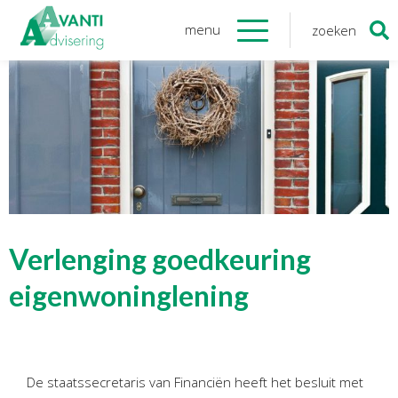
menu
zoeken
Zoeken
naar:
Organisatie
Onze medewerkers
NOAB gecertificeerd
Algemene verordening
gegevensbescherming
Sponsoring
Vacatures
Verlenging goedkeuring
Onze
diensten
eigenwoninglening
Financiele Administratie
Startersbegeleiding
De staatssecretaris van Financiën heeft het besluit met
Tijdelijk financieel personeel