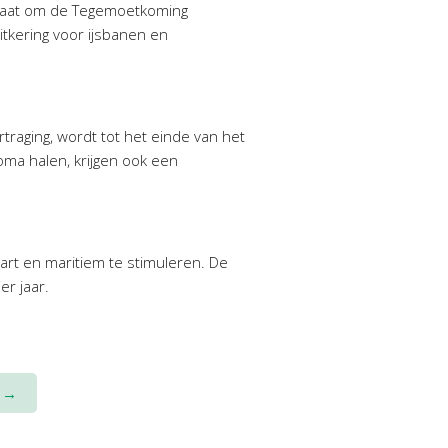
 gaat om de Tegemoetkoming
kering voor ijsbanen en
raging, wordt tot het einde van het
ma halen, krijgen ook een
art en maritiem te stimuleren. De
er jaar.
n
→