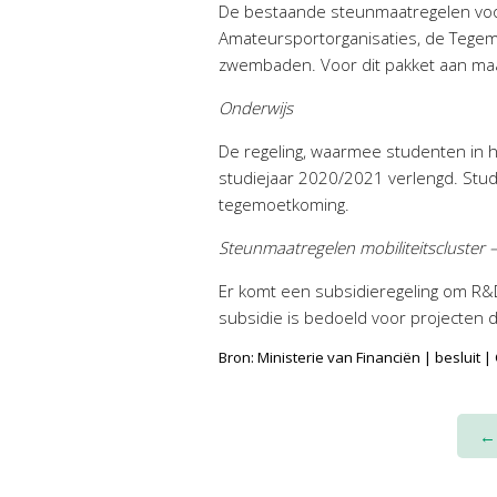
De bestaande steunmaatregelen voo
Amateursportorganisaties, de Tegem
zwembaden. Voor dit pakket aan maat
Onderwijs
De regeling, waarmee studenten in h
studiejaar 2020/2021 verlengd. Stud
tegemoetkoming.
Steunmaatregelen mobiliteitscluster 
Er komt een subsidieregeling om R&D
subsidie is bedoeld voor projecten di
Bron: Ministerie van Financiën | besluit
Post
←
navigation