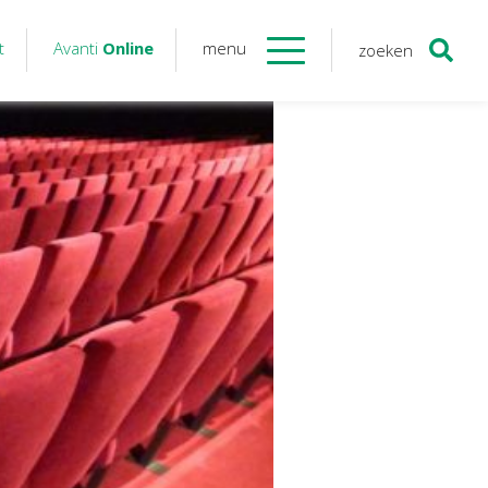
t
Avanti
Online
menu
zoeken
Contact
Avanti
Online
Twinfield – Boekhouden
BaseCone – Facturen
Visionplanner – Rapportage
Klantenportaal – Online dossiers
Online Salaris – Salarissen
Nextens-Accorderen aangiften