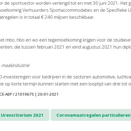
r de sportsector worden verlengd tot en met 30 juni 2021. Het
oetkoming Verhuurders Sportaccommodaties en de Specifieke Uit
regelen is in totaal € 240 miljoen beschikbaar.
et mbo, hbo en wo een tegemoetkoming krijgen voor de studievert
enten, die tussen februari 2021 en eind augustus 2021 hun diplo
– maakindustrie
-investeringen voor bedrijven in de sectoren automotive, luchtva
e op korte termijn kunnen starten met een looptijd van drie tot vi
 | CE-AEP / 21019675 | 20-01-2021
Urencriterium 2021
Coronamaatregelen particuliere