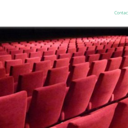
Contac
ten
Nieuws
&
informatie
inistratie
Nieuwsbrief
eiding
Nieuwsoverzicht
cieel personeel
Handige links
rganisatie
Downloads
misch advies
ies Purmerend
houden