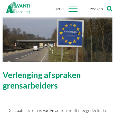
menu
zoeken
Zoeken
naar:
Organisatie
Onze medewerkers
NOAB gecertificeerd
Algemene verordening
gegevensbescherming
Sponsoring
Vacatures
Verlenging afspraken
Onze
diensten
grensarbeiders
Financiele Administratie
Startersbegeleiding
De staatssecretaris van Financiën heeft meegedeeld dat
Tijdelijk financieel personeel