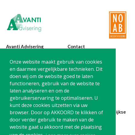
Twinfield – Boekhouden
BaseCone – Facturen
Visionplanner – Rapportage
Klantenportaal – Online dossiers
Online Salaris – Salarissen
Avanti Advisering
Contact
Nextens-Accorderen aangiften
Poelstraat 4
T:
0299-420870
Onze website maakt gebruik van cookies
1441 RR Purmerend
@:
info@avanti-
en daarmee vergelijkbare technieken. Dit
advisering.nl
doen wij om de website goed te laten
KvK: 77955722
functioneren, gebruik van de website te
BTW: NL861212733B01
laten analyseren en om de
gebruikerservaring te optimaliseren. U
kunt deze cookies uitzetten via uw
Blijf op de hoogte en
schrijf je in
voor onze
maandelijkse
browser. Door op AKKOORD te klikken of
nieuwsbrief
door verder gebruik te maken van de
website gaat u akkoord met de plaatsing
Schrijf me in!
van de cookies.
Lees meer over cookies