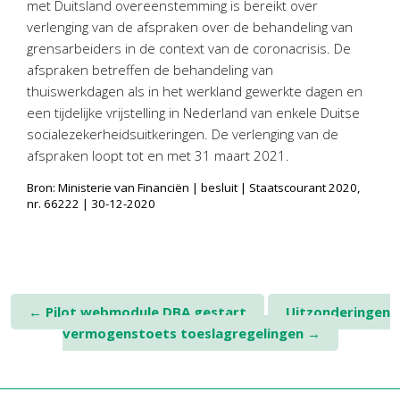
met Duitsland overeenstemming is bereikt over
Personeel & Organisatie
verlenging van de afspraken over de behandeling van
Bedrijfseconomisch advies
grensarbeiders in de context van de coronacrisis. De
Belastingadvies Purmerend
afspraken betreffen de behandeling van
thuiswerkdagen als in het werkland gewerkte dagen en
Online boekhouden
een tijdelijke vrijstelling in Nederland van enkele Duitse
socialezekerheidsuitkeringen. De verlenging van de
Nieuws
&
informatie
afspraken loopt tot en met 31 maart 2021.
Nieuwsbrief
Bron: Ministerie van Financiën | besluit | Staatscourant 2020,
nr. 66222 | 30-12-2020
Nieuwsoverzicht
Handige links
Downloads
Contact
Post
←
Pilot webmodule DBA gestart
Uitzonderingen
vermogenstoets toeslagregelingen
→
navigation
Avanti
Online