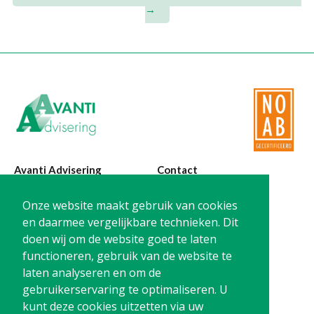
→
Avanti Advisering
Contact
Poelstraat 4
T:
0299-420870
Onze website maakt gebruik van cookies
1441 RR Purmerend
@:
info@avanti-
en daarmee vergelijkbare technieken. Dit
advisering.nl
doen wij om de website goed te laten
KvK: 77955722
functioneren, gebruik van de website te
BTW: NL861212733B01
laten analyseren en om de
gebruikerservaring te optimaliseren. U
kunt deze cookies uitzetten via uw