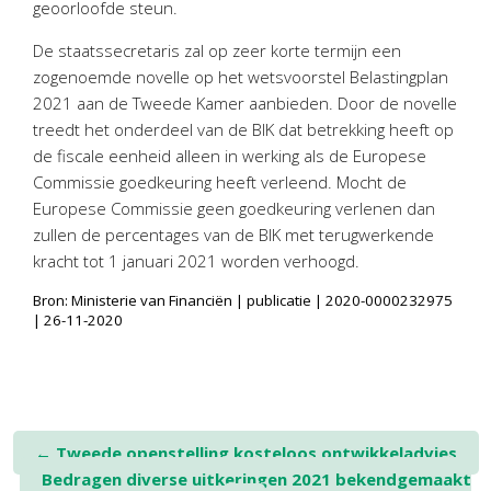
geoorloofde steun.
Twinfield – Boekhouden
BaseCone – Facturen
De staatssecretaris zal op zeer korte termijn een
zogenoemde novelle op het wetsvoorstel Belastingplan
Visionplanner – Rapportage
2021 aan de Tweede Kamer aanbieden. Door de novelle
Klantenportaal – Online dossiers
treedt het onderdeel van de BIK dat betrekking heeft op
Online Salaris – Salarissen
de fiscale eenheid alleen in werking als de Europese
Nextens-Accorderen aangiften
Commissie goedkeuring heeft verleend. Mocht de
Europese Commissie geen goedkeuring verlenen dan
zullen de percentages van de BIK met terugwerkende
kracht tot 1 januari 2021 worden verhoogd.
Bron: Ministerie van Financiën | publicatie | 2020-0000232975
| 26-11-2020
Post
←
Tweede openstelling kosteloos ontwikkeladvies
Bedragen diverse uitkeringen 2021 bekendgemaakt
navigation