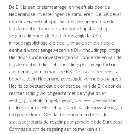
Personeel & Organisatie
De BIK is een crisismaatregel en heeft als doel de
Bedrijfseconomisch advies
Nederlandse investeringen te stimuleren. De BIK bevat
een onderdeel dat specifiek betrekking heeft op de
Belastingadvies Purmerend
fiscale eenheid voor de vennootschapsbelasting.
Online boekhouden
Volgens dit onderdeel is het mogelijk dat één
inhoudingsplichtige die deel uitmaakt van die fiscale
Nieuws
&
informatie
eenheid wordt aangewezen als BIK-inhoudingsplichtige.
Hierdoor kunnen investeringen van onderdelen van de
Nieuwsbrief
fiscale eenheid die niet inhoudingsplichtig zijn toch in
Nieuwsoverzicht
aanmerking komen voor de BIK. De fiscale eenheid is
Handige links
beperkt tot in Nederland gevestigde vennootschappen.
Het risico bestaat dat dit onderdeel van de BIK door de
Downloads
rechter strijdig wordt geacht met de vrijheid van
vestiging, met als mogelijk gevolg dat een deel van het
Contact
budget voor de BIK niet aan Nederlandse investeringen
ten goede komt. Om dat te voorkomen heeft de
staatssecretaris de regeling aangemeld bij de Europese
Avanti
Online
Commissie om de regeling aan te merken als