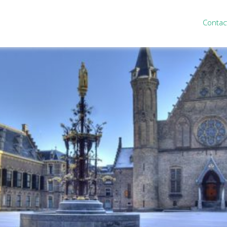
Contac
ten
Nieuws
&
informatie
inistratie
Nieuwsbrief
eiding
Nieuwsoverzicht
cieel personeel
Handige links
rganisatie
Downloads
misch advies
ies Purmerend
houden