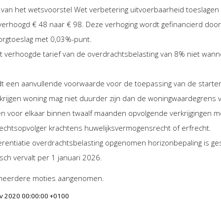
van het wetsvoorstel Wet verbetering uitvoerbaarheid toeslagen
verhoogd € 48 naar € 98. Deze verhoging wordt gefinancierd doo
rgtoeslag met 0,03%-punt.
 verhoogde tarief van de overdrachtsbelasting van 8% niet wanne
dt een aanvullende voorwaarde voor de toepassing van de startersv
rkrijgen woning mag niet duurder zijn dan de woningwaardegrens v
 voor elkaar binnen twaalf maanden opvolgende verkrijgingen me
rechtsopvolger krachtens huwelijksvermogensrecht of erfrecht.
ferentiatie overdrachtsbelasting opgenomen horizonbepaling is ges
isch vervalt per 1 januari 2026.
meerdere moties aangenomen.
Nov 2020 00:00:00 +0100