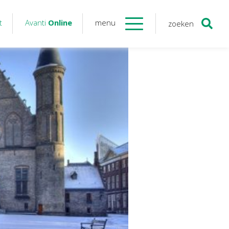
t
Avanti
Online
menu
zoeken
Contact
Avanti
Online
Twinfield – Boekhouden
BaseCone – Facturen
Visionplanner – Rapportage
Klantenportaal – Online dossiers
Online Salaris – Salarissen
Nextens-Accorderen aangiften