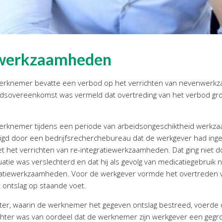
nwerkzaamheden
rknemer bevatte een verbod op het verrichten van nevenwerkza
idsovereenkomst was vermeld dat overtreding van het verbod gron
erknemer tijdens een periode van arbeidsongeschiktheid werkza
igd door een bedrijfsrecherchebureau dat de werkgever had ing
t het verrichten van re-integratiewerkzaamheden. Dat ging niet
tie was verslechterd en dat hij als gevolg van medicatiegebruik 
tegratiewerkzaamheden. Voor de werkgever vormde het overtreden
ontslag op staande voet.
ter, waarin de werknemer het gegeven ontslag bestreed, voerde
chter was van oordeel dat de werknemer zijn werkgever een gegr