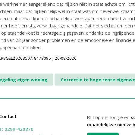
e werknemer aangerekend dat hij zich niet in staat achtte om lic
chten, maar dat hij kennelijk wel in staat was om nevenwerkzaam
teerd dat de werknemer lichamelijke werkzaamheden heeft verri
mer heeft ernstig verwijtbaar gehandeld. Dat het slechts om een 
ag op staande voet is rechtsgeldig gegeven, ondanks de ingrijpen
nd van 22 jaar zonder problemen en de emotionele en financiël
 ongedaan te maken.
LINLRBGEL20203507, 8479095 | 20-08-2020
egeling eigen woning
Correctie te hoge rente eigenw
Contact
Blijf op de hoogte en
sc
maandelijkse nieuwsb
T:
0299-420870