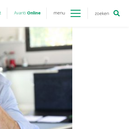
t
Avanti
Online
menu
zoeken
Contact
Avanti
Online
Twinfield – Boekhouden
BaseCone – Facturen
Visionplanner – Rapportage
Klantenportaal – Online dossiers
Online Salaris – Salarissen
Nextens-Accorderen aangiften