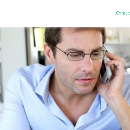
Contac
ten
Nieuws
&
informatie
inistratie
Nieuwsbrief
eiding
Nieuwsoverzicht
cieel personeel
Handige links
rganisatie
Downloads
misch advies
ies Purmerend
houden