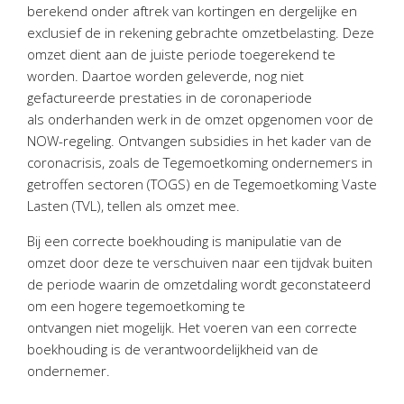
berekend onder aftrek van kortingen en dergelijke en
Twinfield – Boekhouden
exclusief de in rekening gebrachte omzetbelasting. Deze
BaseCone – Facturen
omzet dient aan de juiste periode toegerekend te
Visionplanner – Rapportage
worden. Daartoe worden geleverde, nog niet
Klantenportaal – Online dossiers
gefactureerde prestaties in de coronaperiode
als onderhanden werk in de omzet opgenomen voor de
Online Salaris – Salarissen
NOW-regeling. Ontvangen subsidies in het kader van de
Nextens-Accorderen aangiften
coronacrisis, zoals de Tegemoetkoming ondernemers in
getroffen sectoren (TOGS) en de Tegemoetkoming Vaste
Lasten (TVL), tellen als omzet mee.
Bij een correcte boekhouding is manipulatie van de
omzet door deze te verschuiven naar een tijdvak buiten
de periode waarin de omzetdaling wordt geconstateerd
om een hogere tegemoetkoming te
ontvangen niet mogelijk. Het voeren van een correcte
boekhouding is de verantwoordelijkheid van de
ondernemer.