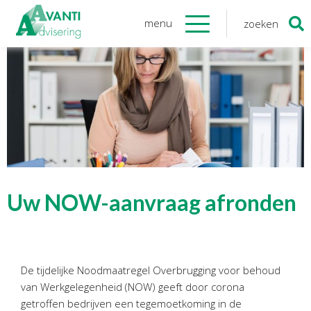
menu
zoeken
Zoeken
naar:
Organisatie
Onze medewerkers
NOAB gecertificeerd
Algemene verordening
gegevensbescherming
Sponsoring
Vacatures
Uw NOW-aanvraag afronden
Onze
diensten
Financiele Administratie
De tijdelijke Noodmaatregel Overbrugging voor behoud
Startersbegeleiding
van Werkgelegenheid (NOW) geeft door corona
Tijdelijk financieel personeel
getroffen bedrijven een tegemoetkoming in de