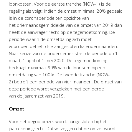
Personeel & Organisatie
loonkosten. Voor de eerste tranche (NOW-1) is de
regeling als volgt: indien de omzet minimaal 20% gedaald
Bedrijfseconomisch advies
is in de coronaperiode ten opzichte van
Belastingadvies Purmerend
het driemaandsgemiddelde van de omzet van 2019 dan
Online boekhouden
heeft de aanvrager recht op de tegemoetkoming. De
periode waarin de omzetdaling zich moet
Nieuws
&
informatie
voordoen betreft drie aangesloten kalendermaanden.
Naar keuze van de ondernemer start de periode op 1
Nieuwsbrief
maart, 1 april of 1 mei 2020. De tegemoetkoming
bedraagt maximaal 90% van de loonsom bij een
Nieuwsoverzicht
omzetdaling van 100%. De tweede tranche (NOW-
Handige links
2) betreft een periode van vier maanden. De omzet van
Downloads
deze periode wordt vergeleken met een derde
van de jaaromzet van 2019.
Contact
Omzet
Avanti
Online
Voor het begrip omzet wordt aangesloten bij het
jaarrekeningrecht. Dat wil zeggen dat de omzet wordt