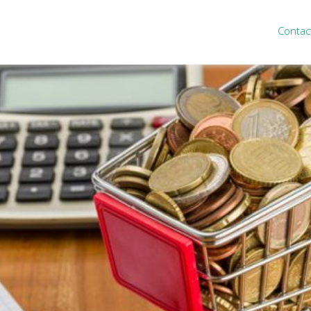
Contac
ten
Nieuws
&
informatie
inistratie
Nieuwsbrief
eiding
Nieuwsoverzicht
cieel personeel
Handige links
rganisatie
Downloads
misch advies
ies Purmerend
houden