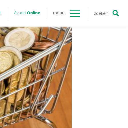
t
Avanti
Online
menu
zoeken
Contact
Avanti
Online
Twinfield – Boekhouden
BaseCone – Facturen
Visionplanner – Rapportage
Klantenportaal – Online dossiers
Online Salaris – Salarissen
Nextens-Accorderen aangiften