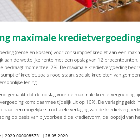
king maximale kredietvergoedin
ergoeding (rente en kosten) voor consumptief krediet aan een m
elijk aan de wettelijke rente met een opslag van 12 procentpunte
te bedraagt momenteel 2%. De maximale kredietvergoeding bedraa
sumptief krediet, zoals rood staan, sociale kredieten van gemeent
rsoonlijke lening.
nd gemaakt dat de opslag voor de maximale kredietvergoeding tijd
rgoeding komt daarmee tijdelijk uit op 10%. De verlaging geldt in
n naar een mogelijke structurele verlaging van de kredietvergoedi
eding op basis van bijvoorbeeld de kredietvorm, de looptijd van he
atie | 2020-0000085731 | 28-05-2020