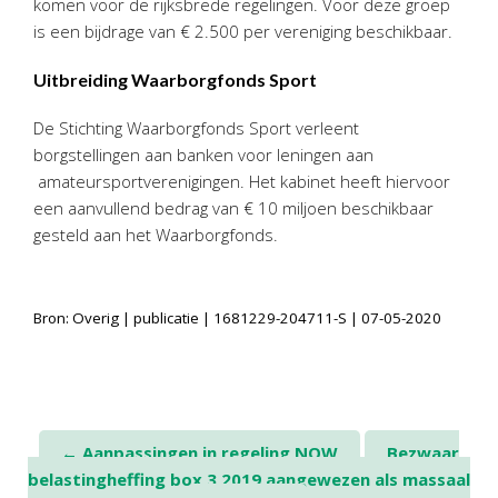
komen voor de rijksbrede regelingen. Voor deze groep
Twinfield – Boekhouden
is een bijdrage van € 2.500 per vereniging beschikbaar.
BaseCone – Facturen
Uitbreiding Waarborgfonds Sport
Visionplanner – Rapportage
Klantenportaal – Online dossiers
De Stichting Waarborgfonds Sport verleent
Online Salaris – Salarissen
borgstellingen aan banken voor leningen aan
Nextens-Accorderen aangiften
amateursportverenigingen. Het kabinet heeft hiervoor
een aanvullend bedrag van € 10 miljoen beschikbaar
gesteld aan het Waarborgfonds.
Bron: Overig | publicatie | 1681229-204711-S | 07-05-2020
Post
←
Aanpassingen in regeling NOW
Bezwaar
belastingheffing box 3 2019 aangewezen als massaal
navigation