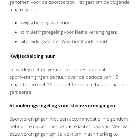
genomen voor de sportsector. Het gaat om de volgende
Personeel & Organisatie
maatregelen:
Bedrijfseconomisch advies
kwijtschelding van huur;
Belastingadvies Purmerend
stimuleringsregeling voor kleine verenigingen;
Online boekhouden
uitbreiding van het Waarborgfonds Sport.
Nieuws
&
informatie
Kwijtschelding huur
Nieuwsbrief
In overleg met de gemeenten is besloten dat
Nieuwsoverzicht
sportverenigingen de huur over de periode van 15
Handige links
maart tot en met 15 juni niet hoeven te betalen aan de
Downloads
gemeente.
Stimuleringsregeling voor kleine verenigingen
Contact
Sportverenigingen met een accommodatie in eigendom
hebben te maken met de vaste lasten daarvan. Veel van
Avanti
Online
deze verenigingen zijn te klein om in aanmerking te