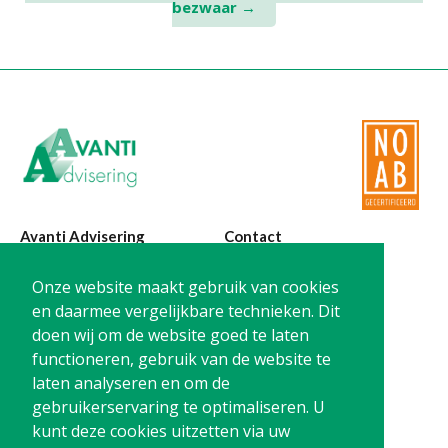
bezwaar
→
Avanti Advisering
Contact
Poelstraat 4
T:
0299-420870
Onze website maakt gebruik van cookies
1441 RR Purmerend
@:
info@avanti-
en daarmee vergelijkbare technieken. Dit
advisering.nl
doen wij om de website goed te laten
KvK: 77955722
functioneren, gebruik van de website te
BTW: NL861212733B01
laten analyseren en om de
gebruikerservaring te optimaliseren. U
kunt deze cookies uitzetten via uw