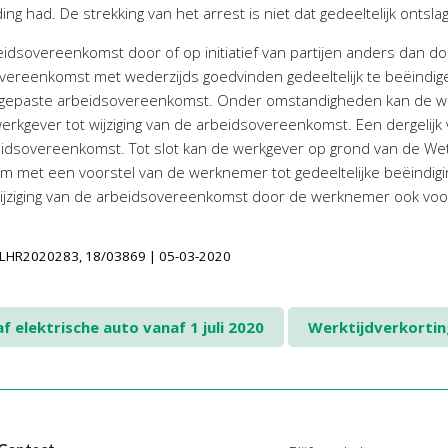
ng had. De strekking van het arrest is niet dat gedeeltelijk ontsla
dsovereenkomst door of op initiatief van partijen anders dan doo
vereenkomst met wederzijds goedvinden gedeeltelijk te beëindige
gepaste arbeidsovereenkomst. Onder omstandigheden kan de wer
rkgever tot wijziging van de arbeidsovereenkomst. Een dergelij
beidsovereenkomst. Tot slot kan de werkgever op grond van de Wet
om met een voorstel van de werknemer tot gedeeltelijke beëindig
 wijziging van de arbeidsovereenkomst door de werknemer ook vo
INLHR2020283, 18/03869 | 05-03-2020
 elektrische auto vanaf 1 juli 2020
Werktijdverkorti