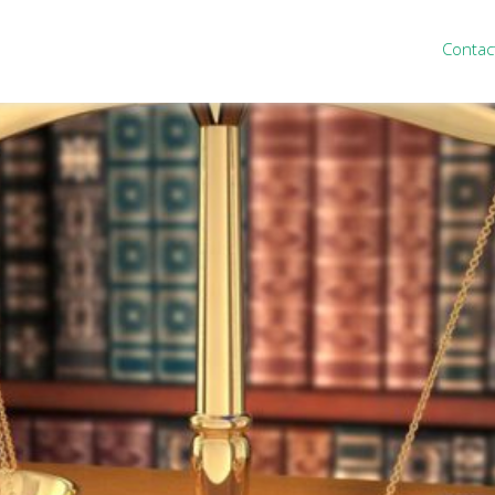
Contac
ten
Nieuws
&
informatie
inistratie
Nieuwsbrief
eiding
Nieuwsoverzicht
cieel personeel
Handige links
rganisatie
Downloads
misch advies
ies Purmerend
houden