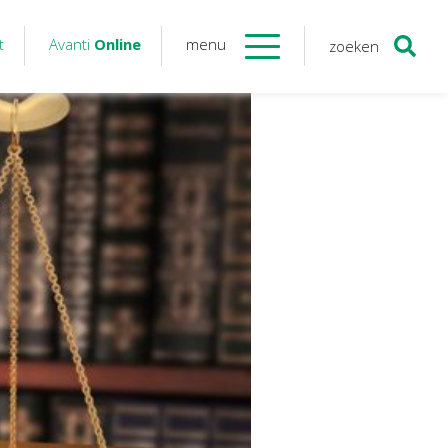
t
Avanti
Online
menu
zoeken
Contact
Avanti
Online
Twinfield – Boekhouden
BaseCone – Facturen
Visionplanner – Rapportage
Klantenportaal – Online dossiers
Online Salaris – Salarissen
Nextens-Accorderen aangiften