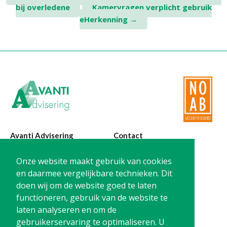
bij overledene
Kamervragen verplicht gebruik
navigation
eHerkenning
→
Avanti Advisering
Contact
Poelstraat 4
T:
0299-420870
Onze website maakt gebruik van cookies
1441 RR Purmerend
@:
info@avanti-
en daarmee vergelijkbare technieken. Dit
advisering.nl
doen wij om de website goed te laten
KvK: 77955722
functioneren, gebruik van de website te
BTW: NL861212733B01
laten analyseren en om de
gebruikerservaring te optimaliseren. U