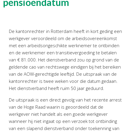
pensioendatum
Personeel & Organisatie
Bedrijfseconomisch advies
Belastingadvies Purmerend
Online boekhouden
De kantonrechter in Rotterdam heeft in kort geding een
werkgever veroordeeld om de arbeidsovereenkomst
Nieuws
&
informatie
met een arbeidsongeschikte werknemer te ontbinden
en de werknemer een transitievergoeding te betalen
van € 81.000. Het dienstverband zou op grond van de
Nieuwsbrief
geldende cao van rechtswege eindigen bij het bereiken
Nieuwsoverzicht
van de AOW-gerechtigde leeftijd. De uitspraak van de
Handige links
kantonrechter is twee weken voor die datum gedaan.
Downloads
Het dienstverband heeft ruim 50 jaar geduurd.
De uitspraak is een direct gevolg van het recente arrest
Contact
van de Hoge Raad waarin is geoordeeld dat de
werkgever niet handelt als een goede werkgever
wanneer hij niet ingaat op een verzoek tot ontbinding
Avanti
Online
van een slapend dienstverband onder toekenning van