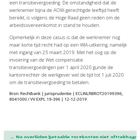
een transitievergoeding. De omstandigheid dat de
Twinfield – Boekhouden
werknemer bijna de AOW-gerechtigde leeftijd heeft
BaseCone – Facturen
bereikt, is volgens de Hoge Raad geen reden om de
Visionplanner – Rapportage
arbeidsovereenkomst in stand te houden.
Klantenportaal – Online dossiers
Opmerkelijk in deze casus is dat de werknemer nog
Online Salaris – Salarissen
maar korte tijd recht had op een WIA-uitkering, namelijk
Nextens-Accorderen aangiften
met ingang van 25 maart 2019. Met het oog op de
invoering van de Wet compensatie
transitievergoedingen per 1 april 2020 gunde de
kantonrechter de werkgever wel de tijd tot 1 juli 2020
om de transitievergoeding te betalen.
Bron: Rechtbank | jurisprudentie | ECLINLRBROT20199396,
8041000 / VV EXPL 19-396 | 12-12-2019
Post
←
Na overlijden betaalde zorgkosten niet aftrekbaar