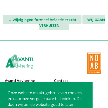
Twinfield – Boekhouden
BaseCone – Facturen
Visionplanner – Rapportage
Post
←
Wijzigingen formeel belastingrecht
WIJ GAAN
Klantenportaal – Online dossiers
VERHUIZEN
→
navigation
Online Salaris – Salarissen
Nextens-Accorderen aangiften
Avanti Advisering
Contact
Poelstraat 4
T:
0299-420870
Onze website maakt gebruik van cookies
1441 RR Purmerend
@:
info@avanti-
en daarmee vergelijkbare technieken. Dit
advisering.nl
doen wij om de website goed te laten
KvK: 77955722