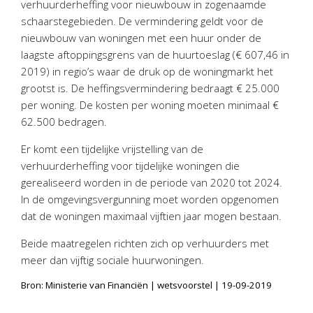
verhuurderheffing voor nieuwbouw in zogenaamde
Personeel & Organisatie
schaarstegebieden. De vermindering geldt voor de
Bedrijfseconomisch advies
nieuwbouw van woningen met een huur onder de
Belastingadvies Purmerend
laagste aftoppingsgrens van de huurtoeslag (€ 607,46 in
2019) in regio’s waar de druk op de woningmarkt het
Online boekhouden
grootst is. De heffingsvermindering bedraagt € 25.000
per woning. De kosten per woning moeten minimaal €
Nieuws
&
informatie
62.500 bedragen.
Nieuwsbrief
Er komt een tijdelijke vrijstelling van de
Nieuwsoverzicht
verhuurderheffing voor tijdelijke woningen die
gerealiseerd worden in de periode van 2020 tot 2024.
Handige links
In de omgevingsvergunning moet worden opgenomen
Downloads
dat de woningen maximaal vijftien jaar mogen bestaan.
Contact
Beide maatregelen richten zich op verhuurders met
meer dan vijftig sociale huurwoningen.
Avanti
Online
Bron: Ministerie van Financiën | wetsvoorstel | 19-09-2019