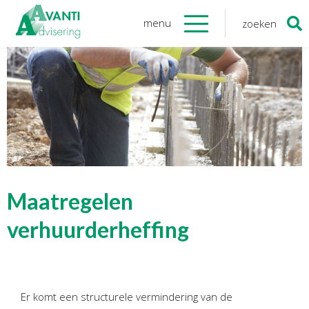
menu
zoeken
Zoeken
naar:
Organisatie
Onze medewerkers
NOAB gecertificeerd
Algemene verordening
gegevensbescherming
Sponsoring
Vacatures
Maatregelen
Onze
diensten
verhuurderheffing
Financiele Administratie
Startersbegeleiding
Er komt een structurele vermindering van de
Tijdelijk financieel personeel