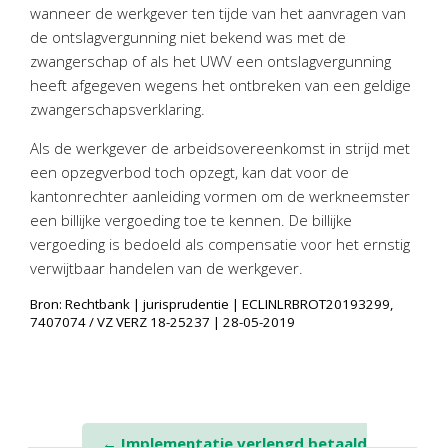
Personeel & Organisatie
wanneer de werkgever ten tijde van het aanvragen van
de ontslagvergunning niet bekend was met de
Bedrijfseconomisch advies
zwangerschap of als het UWV een ontslagvergunning
Belastingadvies Purmerend
heeft afgegeven wegens het ontbreken van een geldige
Online boekhouden
zwangerschapsverklaring.
Als de werkgever de arbeidsovereenkomst in strijd met
Nieuws
&
informatie
een opzegverbod toch opzegt, kan dat voor de
kantonrechter aanleiding vormen om de werkneemster
Nieuwsbrief
een billijke vergoeding toe te kennen. De billijke
Nieuwsoverzicht
vergoeding is bedoeld als compensatie voor het ernstig
Handige links
verwijtbaar handelen van de werkgever.
Downloads
Bron: Rechtbank | jurisprudentie | ECLINLRBROT20193299,
7407074 / VZ VERZ 18-25237 | 28-05-2019
Contact
Avanti
Online
Post
←
Implementatie verlengd betaald