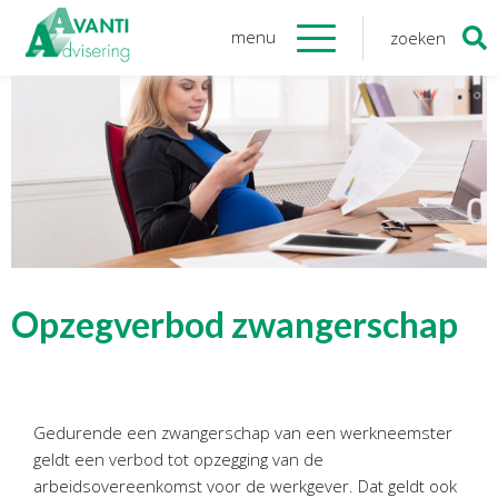
menu
zoeken
Zoeken
naar:
Organisatie
Onze medewerkers
NOAB gecertificeerd
Algemene verordening
gegevensbescherming
Sponsoring
Vacatures
Opzegverbod zwangerschap
Onze
diensten
Financiele Administratie
Gedurende een zwangerschap van een werkneemster
Startersbegeleiding
geldt een verbod tot opzegging van de
Tijdelijk financieel personeel
arbeidsovereenkomst voor de werkgever. Dat geldt ook