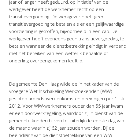
jaar of langer heeft geduurd, op initiatief van de
Personeel & Organisatie
werkgever heeft de werknemer recht op een
Bedrijfseconomisch advies
transitievergoeding. De werkgever hoeft geen
Belastingadvies Purmerend
transitievergoeding te betalen als er een gelijkwaardige
voorziening is getroffen, bijvoorbeeld in een cao. De
Online boekhouden
werkgever hoeft eveneens geen transitievergoeding te
betalen wanneer de dienstbetrekking eindigt in verband
Nieuws
&
informatie
met het bereiken van een wettelijk bepaalde of
onderling overeengekomen leeftijd.
Nieuwsbrief
Nieuwsoverzicht
Handige links
De gemeente Den Haag wilde de in het kader van de
Downloads
vroegere Wet Inschakeling Werkzoekenden (WIW)
gesloten arbeidsovereenkomsten beëindigen per 1 juli
Contact
2012. Voor WIW-werknemers ouder dan 55 jaar kwam
er een doorwerkregeling, waardoor zij in dienst van de
gemeente konden blijven tot uiterlijk de eerste dag van
Avanti
Online
de maand waarin zij 62 jaar zouden worden. Bij de
beëindiging van de dienstbetrekking van een WIW-