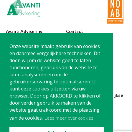
Avanti Advisering
Contact
Poelstraat 4
T:
0299-420870
Onze website maakt gebruik van cookies
1441 RR Purmerend
@:
info@avanti-
en daarmee vergelijkbare technieken. Dit
advisering.nl
doen wij om de website goed te laten
KvK: 77955722
functioneren, gebruik van de website te
BTW: NL861212733B01
laten analyseren en om de
gebruikerservaring te optimaliseren. U
kunt deze cookies uitzetten via uw
Blijf op de hoogte en
schrijf je in
voor onze
maandelijkse
browser. Door op AKKOORD te klikken of
nieuwsbrief
door verder gebruik te maken van de
website gaat u akkoord met de plaatsing
Schrijf me in!
van de cookies.
Lees meer over cookies