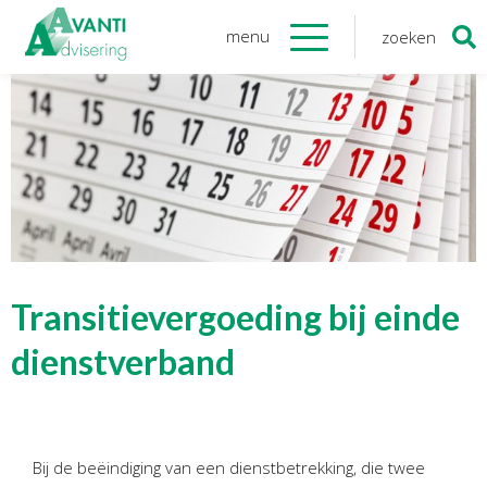
menu
zoeken
Zoeken
naar:
Organisatie
Onze medewerkers
NOAB gecertificeerd
Algemene verordening
gegevensbescherming
Sponsoring
Vacatures
Transitievergoeding bij einde
Onze
diensten
dienstverband
Financiele Administratie
Startersbegeleiding
Bij de beëindiging van een dienstbetrekking, die twee
Tijdelijk financieel personeel