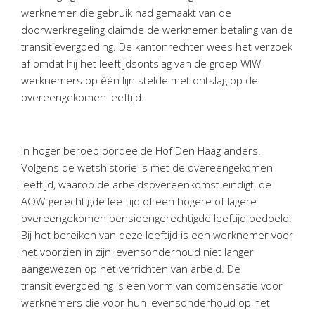
Twinfield – Boekhouden
werknemer die gebruik had gemaakt van de
BaseCone – Facturen
doorwerkregeling claimde de werknemer betaling van de
transitievergoeding. De kantonrechter wees het verzoek
Visionplanner – Rapportage
af omdat hij het leeftijdsontslag van de groep WIW-
Klantenportaal – Online dossiers
werknemers op één lijn stelde met ontslag op de
Online Salaris – Salarissen
overeengekomen leeftijd.
Nextens-Accorderen aangiften
In hoger beroep oordeelde Hof Den Haag anders.
Volgens de wetshistorie is met de overeengekomen
leeftijd, waarop de arbeidsovereenkomst eindigt, de
AOW-gerechtigde leeftijd of een hogere of lagere
overeengekomen pensioengerechtigde leeftijd bedoeld.
Bij het bereiken van deze leeftijd is een werknemer voor
het voorzien in zijn levensonderhoud niet langer
aangewezen op het verrichten van arbeid. De
transitievergoeding is een vorm van compensatie voor
werknemers die voor hun levensonderhoud op het