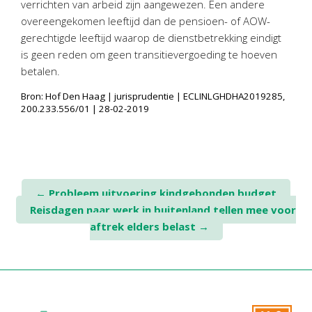
verrichten van arbeid zijn aangewezen. Een andere
overeengekomen leeftijd dan de pensioen- of AOW-
gerechtigde leeftijd waarop de dienstbetrekking eindigt
is geen reden om geen transitievergoeding te hoeven
betalen.
Bron: Hof Den Haag | jurisprudentie | ECLINLGHDHA2019285,
200.233.556/01 | 28-02-2019
Post
←
Probleem uitvoering kindgebonden budget
Reisdagen naar werk in buitenland tellen mee voor
navigation
aftrek elders belast
→