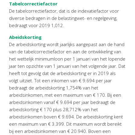
Tabelcorrectiefactor
Personeel & Organisatie
De tabelcorrectiefactor, dat is de indexatiefactor voor
Bedrijfseconomisch advies
diverse bedragen in de belastingwet- en regelgeving,
Belastingadvies Purmerend
bedraagt voor 2019 1,012.
Online boekhouden
Abeidskorting
De arbeidskorting wordt jaarlijks aangepast aan de hand
Nieuws
&
informatie
van de tabelcorrectiefactor en aan de ontwikkeling van
het wettelijk minimumloon per 1 januari van het lopende
Nieuwsbrief
jaar ten opzichte van 1 januari van het volgende jaar. Dat
Nieuwsoverzicht
heeft tot gevolg dat de arbeidskorting er in 2019 als
Handige links
volgt uitziet. Tot een inkomen van € 9.694 per jaar
bedraagt de arbeidskorting 1,754% van het
Downloads
arbeidsinkomen, met een maximum van € 170. Bij een
arbeidsinkomen vanaf € 9.694 per jaar bedraagt de
Contact
arbeidskorting € 170 plus 28,712% van het
arbeidsinkomen boven € 9.694. De arbeidskorting kent
Avanti
Online
een maximum van € 3.399. Dit maximum wordt bereikt
bij een arbeidsinkomen van € 20.940. Boven een