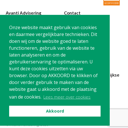
Avanti Advisering
Contact
Poelstraat 4
T:
0299-420870
Onze website maakt gebruik van cookies
1441 RR Purmerend
@:
info@avanti-
en daarmee vergelijkbare technieken. Dit
advisering.nl
doen wij om de website goed te laten
KvK: 77955722
functioneren, gebruik van de website te
BTW: NL861212733B01
laten analyseren en om de
gebruikerservaring te optimaliseren. U
kunt deze cookies uitzetten via uw
Blijf op de hoogte en
schrijf je in
voor onze
maandelijkse
browser. Door op AKKOORD te klikken of
nieuwsbrief
door verder gebruik te maken van de
website gaat u akkoord met de plaatsing
Schrijf me in!
van de cookies.
Lees meer over cookies
Akkoord
Privacy
Cookies
Disclaimer
© Avanti Advisering, 2026