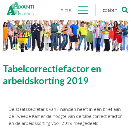
menu
zoeken
Zoeken
naar:
Organisatie
Onze medewerkers
NOAB gecertificeerd
Algemene verordening
gegevensbescherming
Tabelcorrectiefactor en
Sponsoring
arbeidskorting 2019
Vacatures
Onze
diensten
Financiele Administratie
De staatssecretaris van Financiën heeft in een brief aan
de Tweede Kamer de hoogte van de tabelcorrectiefactor
Startersbegeleiding
en de arbeidskorting voor 2019 meegedeeld.
Tijdelijk financieel personeel