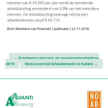
inkomen van € 34.060 per jaar wordt de berekende
Twinfield – Boekhouden
arbeidskorting verminderd met 6,0% van het meerdere
BaseCone – Facturen
inkomen. De arbeidskorting bedraagt nihil bij een
Visionplanner – Rapportage
arbeidsinkomen vanaf € 90.710.
Klantenportaal – Online dossiers
Bron: Ministerie van Financiën | publicatie | 22-11-2018
Online Salaris – Salarissen
Nextens-Accorderen aangiften
Post
←
Premiepercentages en maximumpremieloon
2019
Wetsvoorstel Arbeidsmarkt in balans
→
navigation