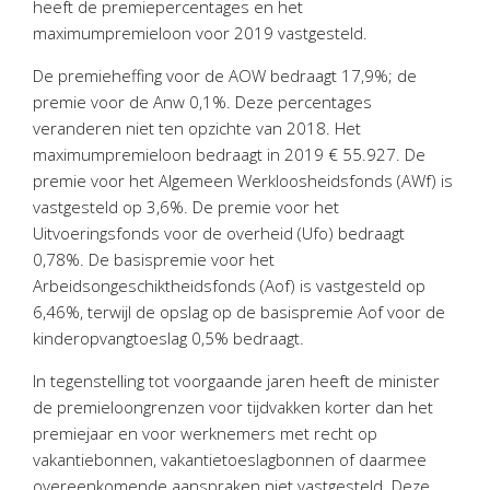
heeft de premiepercentages en het
Personeel & Organisatie
maximumpremieloon voor 2019 vastgesteld.
Bedrijfseconomisch advies
De premieheffing voor de AOW bedraagt 17,9%; de
Belastingadvies Purmerend
premie voor de Anw 0,1%. Deze percentages
Online boekhouden
veranderen niet ten opzichte van 2018. Het
maximumpremieloon bedraagt in 2019 € 55.927. De
Nieuws
&
informatie
premie voor het Algemeen Werkloosheidsfonds (AWf) is
vastgesteld op 3,6%. De premie voor het
Nieuwsbrief
Uitvoeringsfonds voor de overheid (Ufo) bedraagt
Nieuwsoverzicht
0,78%. De basispremie voor het
Arbeidsongeschiktheidsfonds (Aof) is vastgesteld op
Handige links
6,46%, terwijl de opslag op de basispremie Aof voor de
Downloads
kinderopvangtoeslag 0,5% bedraagt.
Contact
In tegenstelling tot voorgaande jaren heeft de minister
de premieloongrenzen voor tijdvakken korter dan het
premiejaar en voor werknemers met recht op
Avanti
Online
vakantiebonnen, vakantietoeslagbonnen of daarmee
overeenkomende aanspraken niet vastgesteld. Deze