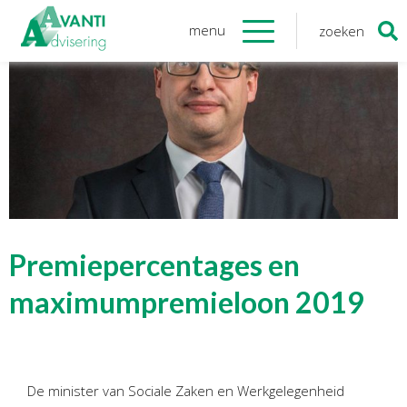
menu
zoeken
Zoeken
naar:
Organisatie
Onze medewerkers
NOAB gecertificeerd
Algemene verordening
gegevensbescherming
Sponsoring
Vacatures
Premiepercentages en
Onze
diensten
maximumpremieloon 2019
Financiele Administratie
Startersbegeleiding
De minister van Sociale Zaken en Werkgelegenheid
Tijdelijk financieel personeel