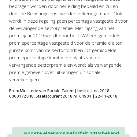
Twinfield – Boekhouden
bedragen worden door herleiding bepaald en zullen
BaseCone – Facturen
door de Belastingdienst worden bekendgemaakt. Ook
wordt in deze regeling geen percentage vastgesteld voor
Visionplanner – Rapportage
de vervangende sectorpremie. Met ingang van het
Klantenportaal – Online dossiers
premiejaar 2019 wordt door het UWV een gemiddeld
Online Salaris – Salarissen
premiepercentage vastgesteld voor de premie die ten
Nextens-Accorderen aangiften
gunste komt van de sectorfondsen. Dit gemiddelde
premiepercentage komt in de plaats van de
vervangende sectorpremie en wordt als vervangende
premie geheven over uitkeringen uit sociale
verzekeringen.
Bron: Ministerie van Sociale Zaken | besluit | nr. 2018-
0000172048, Staatscourant 2018 nr. 64901 | 22-11-2018
Post
←
Hoogte eigenwoningforfait 2019 bekend