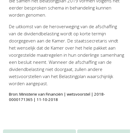
die samen het Belastingplan 2019 vormen volgens het
Personeel & Organisatie
eerder besproken schema in behandeling kunnen
Bedrijfseconomisch advies
worden genomen.
Belastingadvies Purmerend
De uitkomst van de heroverweging van de afschaffing
Online boekhouden
van de dividendbelasting wordt op korte termijn
doorgegeven aan de Kamer. De staatssecretaris vindt
Nieuws
&
informatie
het wenselijk dat de Kamer over het hele pakket aan
voorgestelde maatregelen in hun onderlinge samenhang
Nieuwsbrief
een besluit neemt. Wanneer de afschaffing van de
Nieuwsoverzicht
dividendbelasting niet doorgaat, zullen andere
wetsvoorstellen van het Belastingplan waarschijnlijk
Handige links
worden aangepast.
Downloads
Bron: Ministerie van Financiën | wetsvoorstel | 2018-
0000171365 | 11-10-2018
Contact
Avanti
Online