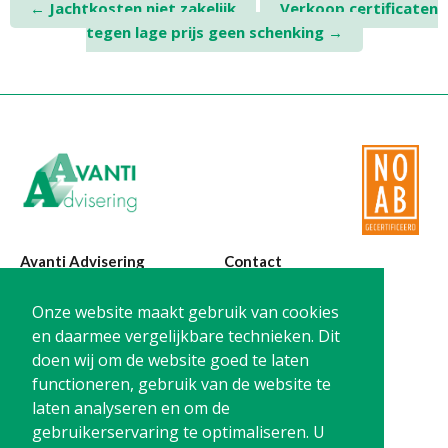
Post
←
Jachtkosten niet zakelijk
Verkoop certificaten
Twinfield – Boekhouden
tegen lage prijs geen schenking
→
navigation
BaseCone – Facturen
Visionplanner – Rapportage
Klantenportaal – Online dossiers
Online Salaris – Salarissen
Nextens-Accorderen aangiften
Avanti Advisering
Contact
Poelstraat 4
T:
0299-420870
Onze website maakt gebruik van cookies
1441 RR Purmerend
@:
info@avanti-
en daarmee vergelijkbare technieken. Dit
advisering.nl
doen wij om de website goed te laten
KvK: 77955722
functioneren, gebruik van de website te
BTW: NL861212733B01
laten analyseren en om de
gebruikerservaring te optimaliseren. U