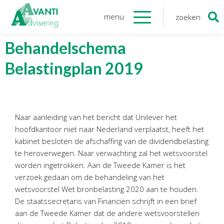
menu
zoeken
Zoeken
naar:
Organisatie
Behandelschema
Belastingplan 2019
Onze medewerkers
NOAB gecertificeerd
Algemene verordening
gegevensbescherming
Naar aanleiding van het bericht dat Unilever het
Sponsoring
hoofdkantoor niet naar Nederland verplaatst, heeft het
Vacatures
kabinet besloten de afschaffing van de dividendbelasting
te heroverwegen. Naar verwachting zal het wetsvoorstel
Onze
diensten
worden ingetrokken. Aan de Tweede Kamer is het
verzoek gedaan om de behandeling van het
Financiele Administratie
wetsvoorstel Wet bronbelasting 2020 aan te houden.
Startersbegeleiding
De staatssecretaris van Financiën schrijft in een brief
aan de Tweede Kamer dat de andere wetsvoorstellen
Tijdelijk financieel personeel