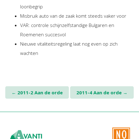
Personeel & Organisatie
loonbegrip
Bedrijfseconomisch advies
Misbruik auto van de zaak komt steeds vaker voor
Belastingadvies Purmerend
VAR: controle schijnzelfstandige Bulgaren en
Online boekhouden
Roemenen succesvol
Nieuwe vitaliteitsregeling laat nog even op zich
Nieuws
&
informatie
wachten
Nieuwsbrief
Nieuwsoverzicht
Handige links
Downloads
Post
←
2011-2 Aan de orde
2011-4 Aan de orde
→
navigation
Contact
Avanti
Online