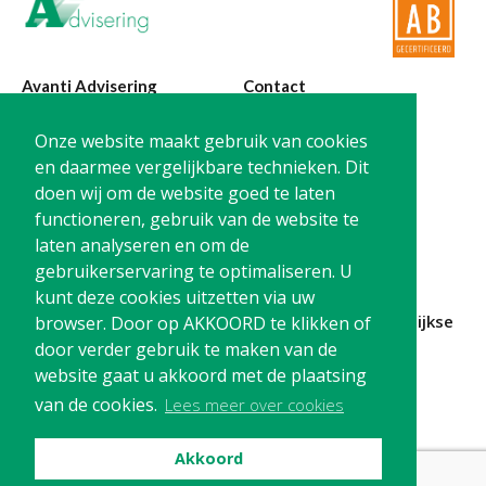
Twinfield – Boekhouden
BaseCone – Facturen
Visionplanner – Rapportage
Avanti Advisering
Contact
Klantenportaal – Online dossiers
Poelstraat 4
T:
0299-420870
Onze website maakt gebruik van cookies
Online Salaris – Salarissen
1441 RR Purmerend
@:
info@avanti-
en daarmee vergelijkbare technieken. Dit
Nextens-Accorderen aangiften
advisering.nl
doen wij om de website goed te laten
KvK: 77955722
functioneren, gebruik van de website te
BTW: NL861212733B01
laten analyseren en om de
gebruikerservaring te optimaliseren. U
kunt deze cookies uitzetten via uw
Blijf op de hoogte en
schrijf je in
voor onze
maandelijkse
browser. Door op AKKOORD te klikken of
nieuwsbrief
door verder gebruik te maken van de
website gaat u akkoord met de plaatsing
Schrijf me in!
van de cookies.
Lees meer over cookies
Akkoord
Privacy
Cookies
Disclaimer