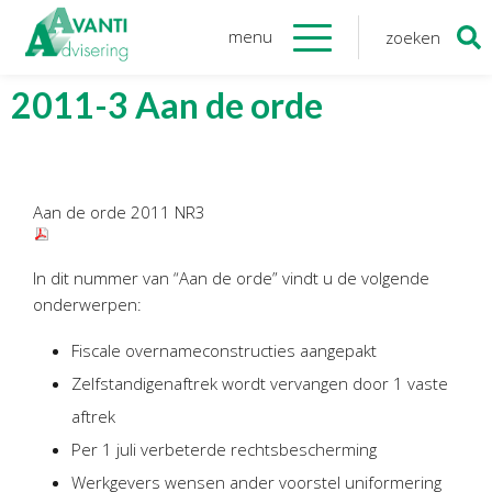
menu
zoeken
Zoeken
naar:
Organisatie
2011-3 Aan de orde
Onze medewerkers
NOAB gecertificeerd
Algemene verordening
Aan de orde 2011 NR3
gegevensbescherming
Sponsoring
In dit nummer van “Aan de orde” vindt u de volgende
Vacatures
onderwerpen:
Fiscale overnameconstructies aangepakt
Onze
diensten
Zelfstandigenaftrek wordt vervangen door 1 vaste
Financiele Administratie
aftrek
Startersbegeleiding
Per 1 juli verbeterde rechtsbescherming
Tijdelijk financieel personeel
Werkgevers wensen ander voorstel uniformering