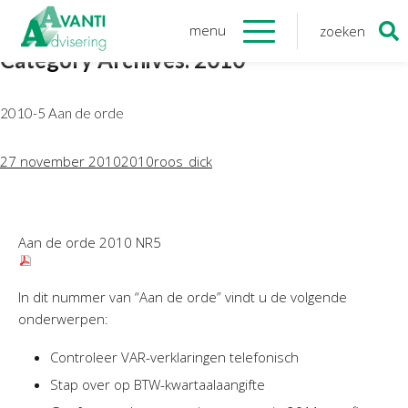
menu
zoeken
Zoeken
Category Archives: 2010
naar:
Organisatie
2010-5 Aan de orde
Onze medewerkers
NOAB gecertificeerd
27 november 2010
2010
roos_dick
Algemene verordening
gegevensbescherming
Sponsoring
Aan de orde 2010 NR5
Vacatures
Onze
diensten
In dit nummer van “Aan de orde” vindt u de volgende
onderwerpen:
Financiele Administratie
Controleer VAR-verklaringen telefonisch
Startersbegeleiding
Stap over op BTW-kwartaalaangifte
Tijdelijk financieel personeel