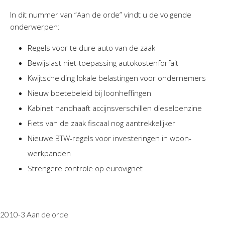
Twinfield – Boekhouden
In dit nummer van “Aan de orde” vindt u de volgende
BaseCone – Facturen
onderwerpen:
Visionplanner – Rapportage
Regels voor te dure auto van de zaak
Klantenportaal – Online dossiers
Bewijslast niet-toepassing autokostenforfait
Online Salaris – Salarissen
Kwijtschelding lokale belastingen voor ondernemers
Nextens-Accorderen aangiften
Nieuw boetebeleid bij loonheffingen
Kabinet handhaaft accijnsverschillen dieselbenzine
Fiets van de zaak fiscaal nog aantrekkelijker
Nieuwe BTW-regels voor investeringen in woon-
werkpanden
Strengere controle op eurovignet
2010-3 Aan de orde