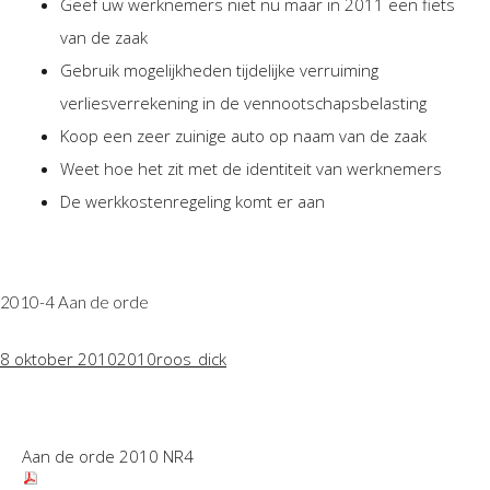
Geef uw werknemers niet nu maar in 2011 een fiets
Personeel & Organisatie
van de zaak
Bedrijfseconomisch advies
Gebruik mogelijkheden tijdelijke verruiming
Belastingadvies Purmerend
verliesverrekening in de vennootschapsbelasting
Online boekhouden
Koop een zeer zuinige auto op naam van de zaak
Nieuws
&
informatie
Weet hoe het zit met de identiteit van werknemers
De werkkostenregeling komt er aan
Nieuwsbrief
Nieuwsoverzicht
Handige links
2010-4 Aan de orde
Downloads
8 oktober 2010
2010
roos_dick
Contact
Avanti
Online
Aan de orde 2010 NR4