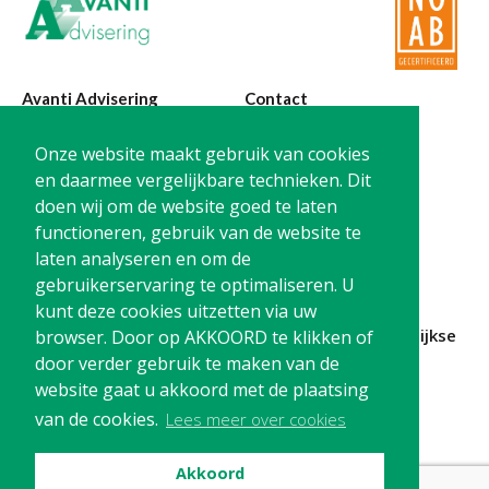
Avanti Advisering
Contact
Poelstraat 4
T:
0299-420870
Onze website maakt gebruik van cookies
1441 RR Purmerend
@:
info@avanti-
en daarmee vergelijkbare technieken. Dit
advisering.nl
doen wij om de website goed te laten
KvK: 77955722
functioneren, gebruik van de website te
BTW: NL861212733B01
laten analyseren en om de
gebruikerservaring te optimaliseren. U
kunt deze cookies uitzetten via uw
Blijf op de hoogte en
schrijf je in
voor onze
maandelijkse
browser. Door op AKKOORD te klikken of
nieuwsbrief
door verder gebruik te maken van de
website gaat u akkoord met de plaatsing
Schrijf me in!
van de cookies.
Lees meer over cookies
Akkoord