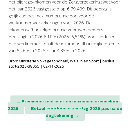
het bijdrage-inkomen voor de Zorgverzekeringswet voor
Personeel & Organisatie
het jaar 2026 vastgesteld op € 79.409. Dit bedrag is
Bedrijfseconomisch advies
gelijk aan het maximumpremieloon voor de
Belastingadvies Purmerend
werknemersverzekeringen voor 2026. De
inkomensafhankelijke premie voor werknemers
Online boekhouden
bedraagt in 2026 6,10% (2025: 6,51%). Voor anderen
dan werknemers daalt de inkomensafhankelijke premie
Nieuws
&
informatie
van 5,26% in 2025 naar 4,85% in 2026.
Nieuwsbrief
Bron: Ministerie Volksgezondheid, Welzijn en Sport | besluit |
stcrt-2025-38055 | 02-11-2025
Nieuwsoverzicht
Handige links
Downloads
Contact
Post
←
Premiepercentages en maximum premieloon
2026
Betaal voorlopige aanslag 2026 pas ná de
navigation
dagtekening
→
Avanti
Online