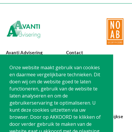
Twinfield – Boekhouden
BaseCone – Facturen
Visionplanner – Rapportage
Klantenportaal – Online dossiers
Online Salaris – Salarissen
Nextens-Accorderen aangiften
Avanti Advisering
Contact
Poelstraat 4
T:
0299-420870
Onze website maakt gebruik van cookies
1441 RR Purmerend
@:
info@avanti-
en daarmee vergelijkbare technieken. Dit
advisering.nl
doen wij om de website goed te laten
KvK: 77955722
functioneren, gebruik van de website te
BTW: NL861212733B01
laten analyseren en om de
gebruikerservaring te optimaliseren. U
kunt deze cookies uitzetten via uw
Blijf op de hoogte en
schrijf je in
voor onze
maandelijkse
browser. Door op AKKOORD te klikken of
nieuwsbrief
door verder gebruik te maken van de
website gaat u akkoord met de plaatsing