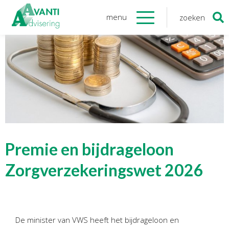
menu
zoeken
Zoeken
naar:
Organisatie
Onze medewerkers
NOAB gecertificeerd
Algemene verordening
gegevensbescherming
Sponsoring
Vacatures
Premie en bijdrageloon
Onze
diensten
Zorgverzekeringswet 2026
Financiele Administratie
Startersbegeleiding
De minister van VWS heeft het bijdrageloon en
Tijdelijk financieel personeel