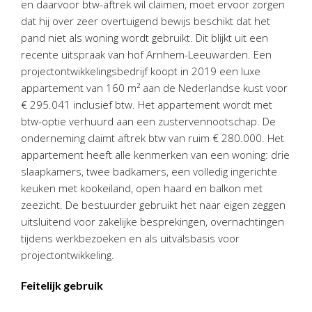
en daarvoor btw-aftrek wil claimen, moet ervoor zorgen
Personeel & Organisatie
dat hij over zeer overtuigend bewijs beschikt dat het
Bedrijfseconomisch advies
pand niet als woning wordt gebruikt. Dit blijkt uit een
Belastingadvies Purmerend
recente uitspraak van hof Arnhem-Leeuwarden. Een
projectontwikkelingsbedrijf koopt in 2019 een luxe
Online boekhouden
appartement van 160 m² aan de Nederlandse kust voor
€ 295.041 inclusief btw. Het appartement wordt met
Nieuws
&
informatie
btw-optie verhuurd aan een zustervennootschap. De
onderneming claimt aftrek btw van ruim € 280.000. Het
Nieuwsbrief
appartement heeft alle kenmerken van een woning: drie
Nieuwsoverzicht
slaapkamers, twee badkamers, een volledig ingerichte
Handige links
keuken met kookeiland, open haard en balkon met
Downloads
zeezicht. De bestuurder gebruikt het naar eigen zeggen
uitsluitend voor zakelijke besprekingen, overnachtingen
Contact
tijdens werkbezoeken en als uitvalsbasis voor
projectontwikkeling.
Avanti
Online
Feitelijk gebruik