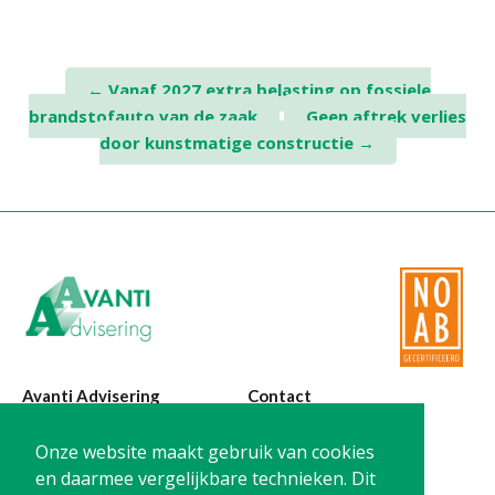
Post
←
Vanaf 2027 extra belasting op fossiele
brandstofauto van de zaak
Geen aftrek verlies
navigation
door kunstmatige constructie
→
Avanti Advisering
Contact
Poelstraat 4
T:
0299-420870
Onze website maakt gebruik van cookies
1441 RR Purmerend
@:
info@avanti-
en daarmee vergelijkbare technieken. Dit
advisering.nl