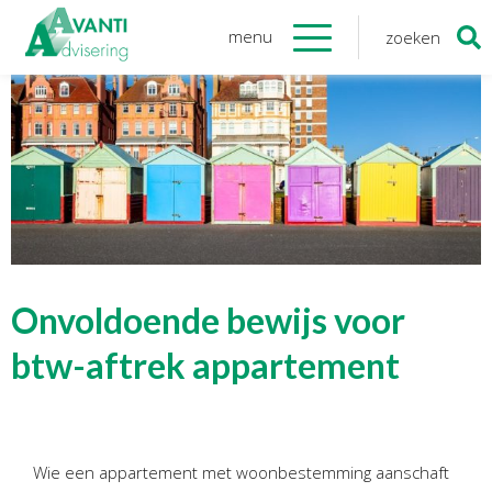
menu
zoeken
Zoeken
naar:
Organisatie
Onze medewerkers
NOAB gecertificeerd
Algemene verordening
gegevensbescherming
Sponsoring
Vacatures
Onvoldoende bewijs voor
Onze
diensten
btw-aftrek appartement
Financiele Administratie
Startersbegeleiding
Wie een appartement met woonbestemming aanschaft
Tijdelijk financieel personeel