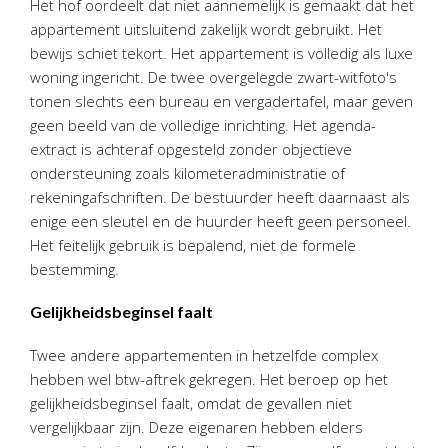
Het hof oordeelt dat niet aannemelijk is gemaakt dat het
Twinfield – Boekhouden
appartement uitsluitend zakelijk wordt gebruikt. Het
BaseCone – Facturen
bewijs schiet tekort. Het appartement is volledig als luxe
Visionplanner – Rapportage
woning ingericht. De twee overgelegde zwart-witfoto's
tonen slechts een bureau en vergadertafel, maar geven
Klantenportaal – Online dossiers
geen beeld van de volledige inrichting. Het agenda-
Online Salaris – Salarissen
extract is achteraf opgesteld zonder objectieve
Nextens-Accorderen aangiften
ondersteuning zoals kilometeradministratie of
rekeningafschriften. De bestuurder heeft daarnaast als
enige een sleutel en de huurder heeft geen personeel.
Het feitelijk gebruik is bepalend, niet de formele
bestemming.
Gelijkheidsbeginsel faalt
Twee andere appartementen in hetzelfde complex
hebben wel btw-aftrek gekregen. Het beroep op het
gelijkheidsbeginsel faalt, omdat de gevallen niet
vergelijkbaar zijn. Deze eigenaren hebben elders