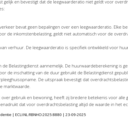
t gelijk en bevestigt dat de leegwaarderatio niet geldt voor overd
es:
verkeer bevat geen bepalingen over een leegwaarderatio. Elke bel
oor de inkomstenbelasting, geldt niet automatisch voor de overdr
 van verhuur. De leegwaarderatio is specifiek ontwikkeld voor h
n de Belastingdienst aannemelijk. De huurwaardeberekening is 
Voor de inschatting van de duur gebruikt de Belastingdienst gepubl
pleeghuisopname. De uitspraak bevestigt dat overdrachtsbelasting
ijke marktwaarde.
 over gebruik en bewoning, heeft zij bredere betekenis voor alle 
nadrukt dat voor overdrachtsbelasting altijd de waarde in het 
rudentie | ECLI:NL:RBNHO:2025:8880 | 23-09-2025