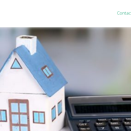
Contac
ten
Nieuws
&
informatie
inistratie
Nieuwsbrief
eiding
Nieuwsoverzicht
cieel personeel
Handige links
rganisatie
Downloads
misch advies
ies Purmerend
houden