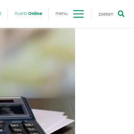
t
Avanti
Online
menu
zoeken
Contact
Avanti
Online
Twinfield – Boekhouden
BaseCone – Facturen
Visionplanner – Rapportage
Klantenportaal – Online dossiers
Online Salaris – Salarissen
Nextens-Accorderen aangiften