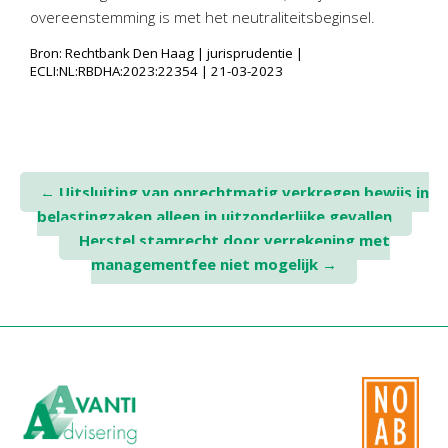
overeenstemming is met het neutraliteitsbeginsel.
Bron: Rechtbank Den Haag | jurisprudentie |
ECLI:NL:RBDHA:2023:22354 | 21-03-2023
Post
←
Uitsluiting van onrechtmatig verkregen bewijs in
belastingzaken alleen in uitzonderlijke gevallen
navigation
Herstel stamrecht door verrekening met
managementfee niet mogelijk
→