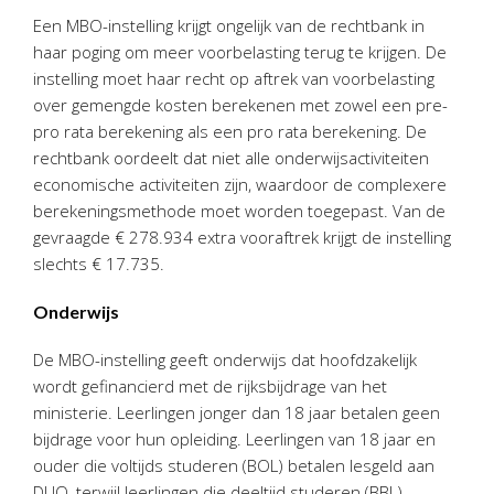
Personeel & Organisatie
Een MBO-instelling krijgt ongelijk van de rechtbank in
Bedrijfseconomisch advies
haar poging om meer voorbelasting terug te krijgen. De
instelling moet haar recht op aftrek van voorbelasting
Belastingadvies Purmerend
over gemengde kosten berekenen met zowel een pre-
Online boekhouden
pro rata berekening als een pro rata berekening. De
rechtbank oordeelt dat niet alle onderwijsactiviteiten
Nieuws
&
informatie
economische activiteiten zijn, waardoor de complexere
berekeningsmethode moet worden toegepast. Van de
Nieuwsbrief
gevraagde € 278.934 extra vooraftrek krijgt de instelling
Nieuwsoverzicht
slechts € 17.735.
Handige links
Onderwijs
Downloads
De MBO-instelling geeft onderwijs dat hoofdzakelijk
Contact
wordt gefinancierd met de rijksbijdrage van het
ministerie. Leerlingen jonger dan 18 jaar betalen geen
bijdrage voor hun opleiding. Leerlingen van 18 jaar en
Avanti
Online
ouder die voltijds studeren (BOL) betalen lesgeld aan
DUO, terwijl leerlingen die deeltijd studeren (BBL)