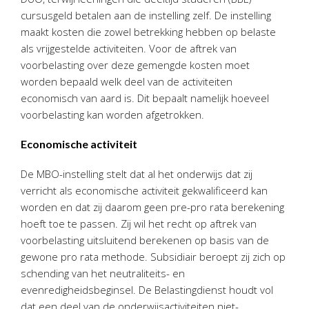
Twinfield – Boekhouden
cursusgeld betalen aan de instelling zelf. De instelling
BaseCone – Facturen
maakt kosten die zowel betrekking hebben op belaste
als vrijgestelde activiteiten. Voor de aftrek van
Visionplanner – Rapportage
voorbelasting over deze gemengde kosten moet
Klantenportaal – Online dossiers
worden bepaald welk deel van de activiteiten
Online Salaris – Salarissen
economisch van aard is. Dit bepaalt namelijk hoeveel
Nextens-Accorderen aangiften
voorbelasting kan worden afgetrokken.
Economische activiteit
De MBO-instelling stelt dat al het onderwijs dat zij
verricht als economische activiteit gekwalificeerd kan
worden en dat zij daarom geen pre-pro rata berekening
hoeft toe te passen. Zij wil het recht op aftrek van
voorbelasting uitsluitend berekenen op basis van de
gewone pro rata methode. Subsidiair beroept zij zich op
schending van het neutraliteits- en
evenredigheidsbeginsel. De Belastingdienst houdt vol
dat een deel van de onderwijsactiviteiten niet-