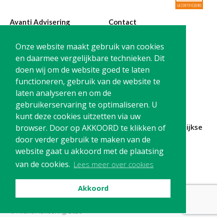
Avanti Advisering
Contact
Poelstraat 4
T:
0299-420870
Onze website maakt gebruik van cookies
1441 RR Purmerend
@:
info@avanti-
en daarmee vergelijkbare technieken. Dit
advisering.nl
doen wij om de website goed te laten
KvK: 77955722
functioneren, gebruik van de website te
BTW: NL861212733B01
laten analyseren en om de
gebruikerservaring te optimaliseren. U
kunt deze cookies uitzetten via uw
Blijf op de hoogte en
schrijf je in
voor onze
maandelijkse
browser. Door op AKKOORD te klikken of
nieuwsbrief
door verder gebruik te maken van de
website gaat u akkoord met de plaatsing
Schrijf me in!
van de cookies.
Lees meer over cookies
Akkoord
Privacy
Cookies
Disclaimer
© Avanti Advisering, 2026