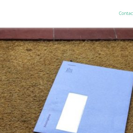
Contac
ten
Nieuws
&
informatie
inistratie
Nieuwsbrief
eiding
Nieuwsoverzicht
cieel personeel
Handige links
rganisatie
Downloads
misch advies
ies Purmerend
houden