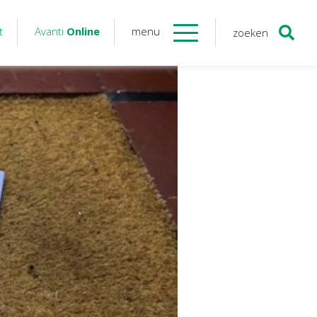
t
Avanti
Online
menu
zoeken
Contact
Avanti
Online
Twinfield – Boekhouden
BaseCone – Facturen
Visionplanner – Rapportage
Klantenportaal – Online dossiers
Online Salaris – Salarissen
Nextens-Accorderen aangiften