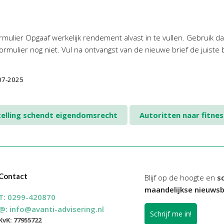
mulier Opgaaf werkelijk rendement alvast in te vullen. Gebruik dan
ormulier nog niet. Vul na ontvangst van de nieuwe brief de juiste
-07-2025
telling schendt eigendomsrecht
Autoritten naar fitness
Contact
Blijf op de hoogte en
sc
maandelijkse nieuwsb
T:
0299-420870
@:
info@avanti-advisering.nl
Schrijf me in!
KvK: 77955722