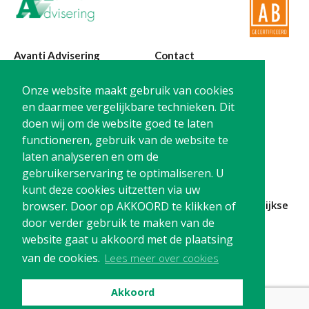
Avanti Advisering
Contact
Poelstraat 4
T:
0299-420870
Onze website maakt gebruik van cookies
1441 RR Purmerend
@:
info@avanti-
en daarmee vergelijkbare technieken. Dit
advisering.nl
doen wij om de website goed te laten
KvK: 77955722
functioneren, gebruik van de website te
BTW: NL861212733B01
laten analyseren en om de
gebruikerservaring te optimaliseren. U
kunt deze cookies uitzetten via uw
Blijf op de hoogte en
schrijf je in
voor onze
maandelijkse
browser. Door op AKKOORD te klikken of
nieuwsbrief
door verder gebruik te maken van de
website gaat u akkoord met de plaatsing
Schrijf me in!
van de cookies.
Lees meer over cookies
Akkoord