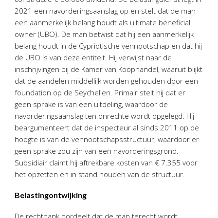
Twinfield – Boekhouden
2021 een navorderingsaanslag op en stelt dat de man
BaseCone – Facturen
een aanmerkelijk belang houdt als ultimate beneficial
owner (UBO). De man betwist dat hij een aanmerkelijk
Visionplanner – Rapportage
belang houdt in de Cypriotische vennootschap en dat hij
Klantenportaal – Online dossiers
de UBO is van deze entiteit. Hij verwijst naar de
Online Salaris – Salarissen
inschrijvingen bij de Kamer van Koophandel, waaruit blijkt
Nextens-Accorderen aangiften
dat de aandelen middellijk worden gehouden door een
foundation op de Seychellen. Primair stelt hij dat er
geen sprake is van een uitdeling, waardoor de
navorderingsaanslag ten onrechte wordt opgelegd. Hij
beargumenteert dat de inspecteur al sinds 2011 op de
hoogte is van de vennootschapsstructuur, waardoor er
geen sprake zou zijn van een navorderingsgrond.
Subsidiair claimt hij aftrekbare kosten van € 7.355 voor
het opzetten en in stand houden van de structuur.
Belastingontwijking
De rechtbank oordeelt dat de man terecht wordt