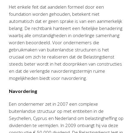
Personeel & Organisatie
Het enkele feit dat aandelen formeel door een
Bedrijfseconomisch advies
foundation worden gehouden, betekent niet
automatisch dat er geen sprake is van een aanmerkelijk
Belastingadvies Purmerend
belang. De rechtbank hanteert een feitelijke benadering
Online boekhouden
waarbij alle omstandigheden in onderlinge samenhang
worden beoordeeld. Voor ondernemers die
Nieuws
&
informatie
gebruikmaken van buitenlandse structuren is het
cruciaal om zich te realiseren dat de Belastingdienst
Nieuwsbrief
steeds beter wordt in het doorprikken van constructies
Nieuwsoverzicht
en dat de verlengde navorderingstermijn ruime
Handige links
mogelijkheden biedt voor navordering.
Downloads
Navordering
Contact
Een ondernemer zet in 2007 een complexe
buitenlandse structuur op met entiteiten in de
Seychellen, Cyprus en Nederland om belastingheffing op
Avanti
Online
dividenden te vermijden. In 2009 ontvangt hij via deze
constructie € 50.000 dividend. De Belastingdienst legt in