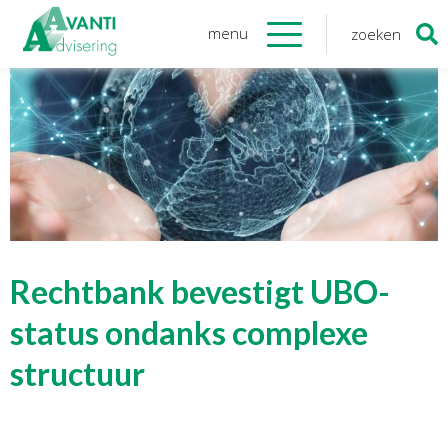
menu
zoeken
Zoeken
naar:
Organisatie
Onze medewerkers
NOAB gecertificeerd
Algemene verordening
gegevensbescherming
Sponsoring
Vacatures
Rechtbank bevestigt UBO-
Onze
diensten
status ondanks complexe
structuur
Financiele Administratie
Startersbegeleiding
Tijdelijk financieel personeel