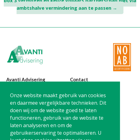
box 3 vermogen en keuze voljaars partnerschap niet via
ambtshalve vermindering aan te passen
→
Avanti Advisering
Contact
Poelstraat 4
T:
0299-420870
Onze website maakt gebruik van cookies
1441 RR Purmerend
@:
info@avanti-
en daarmee vergelijkbare technieken. Dit
advisering.nl
doen wij om de website goed te laten
KvK: 77955722
functioneren, gebruik van de website te
BTW: NL861212733B01
laten analyseren en om de
gebruikerservaring te optimaliseren. U