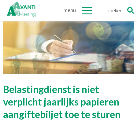
menu
zoeken
Zoeken
naar:
Organisatie
Onze medewerkers
NOAB gecertificeerd
Algemene verordening
gegevensbescherming
Sponsoring
Vacatures
Belastingdienst is niet
Onze
diensten
verplicht jaarlijks papieren
aangiftebiljet toe te sturen
Financiele Administratie
Startersbegeleiding
Tijdelijk financieel personeel