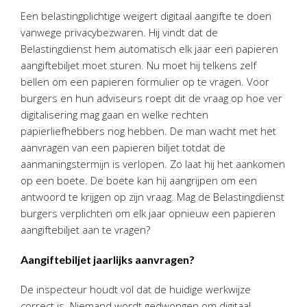
Personeel & Organisatie
Een belastingplichtige weigert digitaal aangifte te doen
Bedrijfseconomisch advies
vanwege privacybezwaren. Hij vindt dat de
Belastingdienst hem automatisch elk jaar een papieren
Belastingadvies Purmerend
aangiftebiljet moet sturen. Nu moet hij telkens zelf
Online boekhouden
bellen om een papieren formulier op te vragen. Voor
burgers en hun adviseurs roept dit de vraag op hoe ver
Nieuws
&
informatie
digitalisering mag gaan en welke rechten
papierliefhebbers nog hebben. De man wacht met het
Nieuwsbrief
aanvragen van een papieren biljet totdat de
Nieuwsoverzicht
aanmaningstermijn is verlopen. Zo laat hij het aankomen
Handige links
op een boete. De boete kan hij aangrijpen om een
antwoord te krijgen op zijn vraag. Mag de Belastingdienst
Downloads
burgers verplichten om elk jaar opnieuw een papieren
aangiftebiljet aan te vragen?
Contact
Aangiftebiljet jaarlijks aanvragen?
Avanti
Online
De inspecteur houdt vol dat de huidige werkwijze
correct is. Niemand wordt gedwongen om digitaal