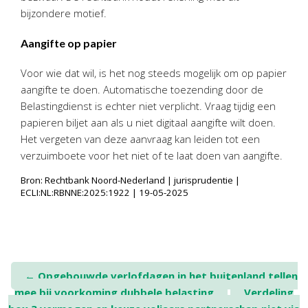
bijzondere motief.
Aangifte op papier
Voor wie dat wil, is het nog steeds mogelijk om op papier
aangifte te doen. Automatische toezending door de
Belastingdienst is echter niet verplicht. Vraag tijdig een
papieren biljet aan als u niet digitaal aangifte wilt doen.
Het vergeten van deze aanvraag kan leiden tot een
verzuimboete voor het niet of te laat doen van aangifte.
Bron: Rechtbank Noord-Nederland | jurisprudentie |
ECLI:NL:RBNNE:2025:1922 | 19-05-2025
Post
←
Opgebouwde verlofdagen in het buitenland tellen
mee bij voorkoming dubbele belasting
Verdeling
navigation