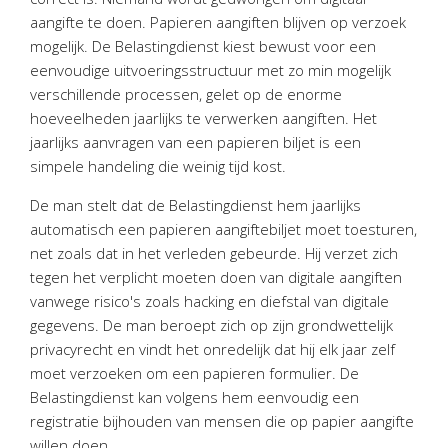
Twinfield – Boekhouden
aangifte te doen. Papieren aangiften blijven op verzoek
BaseCone – Facturen
mogelijk. De Belastingdienst kiest bewust voor een
eenvoudige uitvoeringsstructuur met zo min mogelijk
Visionplanner – Rapportage
verschillende processen, gelet op de enorme
Klantenportaal – Online dossiers
hoeveelheden jaarlijks te verwerken aangiften. Het
Online Salaris – Salarissen
jaarlijks aanvragen van een papieren biljet is een
Nextens-Accorderen aangiften
simpele handeling die weinig tijd kost.
De man stelt dat de Belastingdienst hem jaarlijks
automatisch een papieren aangiftebiljet moet toesturen,
net zoals dat in het verleden gebeurde. Hij verzet zich
tegen het verplicht moeten doen van digitale aangiften
vanwege risico's zoals hacking en diefstal van digitale
gegevens. De man beroept zich op zijn grondwettelijk
privacyrecht en vindt het onredelijk dat hij elk jaar zelf
moet verzoeken om een papieren formulier. De
Belastingdienst kan volgens hem eenvoudig een
registratie bijhouden van mensen die op papier aangifte
willen doen.