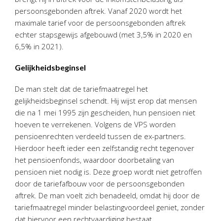
Twinfield – Boekhouden
persoonsgebonden aftrek. Vanaf 2020 wordt het
BaseCone – Facturen
maximale tarief voor de persoonsgebonden aftrek
echter stapsgewijs afgebouwd (met 3,5% in 2020 en
Visionplanner – Rapportage
6,5% in 2021).
Klantenportaal – Online dossiers
Online Salaris – Salarissen
Gelijkheidsbeginsel
Nextens-Accorderen aangiften
De man stelt dat de tariefmaatregel het
gelijkheidsbeginsel schendt. Hij wijst erop dat mensen
die na 1 mei 1995 zijn gescheiden, hun pensioen niet
hoeven te verrekenen. Volgens de VPS worden
pensioenrechten verdeeld tussen de ex-partners.
Hierdoor heeft ieder een zelfstandig recht tegenover
het pensioenfonds, waardoor doorbetaling van
pensioen niet nodig is. Deze groep wordt niet getroffen
door de tariefafbouw voor de persoonsgebonden
aftrek. De man voelt zich benadeeld, omdat hij door de
tariefmaatregel minder belastingvoordeel geniet, zonder
dat hiervoor een rechtvaardiging bestaat.