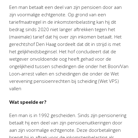
Personeel & Organisatie
Een man betaalt een deel van zijn pensioen door aan
Bedrijfseconomisch advies
zijn voormalige echtgenote. Op grond van een
tariefmaatregel in de inkomstenbelasting kan hij dit
Belastingadvies Purmerend
bedrag sinds 2020 niet langer aftrekken tegen het
Online boekhouden
(maximale) tarief dat hij over zijn inkomen betaalt. Het
gerechtshof Den Haag oordeelt dat dit in strijd is met
Nieuws
&
informatie
het gelijkheidsbeginsel. Het hof concludeert dat de
wetgever onvoldoende oog heeft gehad voor de
Nieuwsbrief
ongelijkheid tussen scheidingen die onder het Boon/Van
Nieuwsoverzicht
Loon-arrest vallen en scheidingen die onder de Wet
Handige links
verevening pensioenrechten bij scheiding (Wet VPS)
vallen
Downloads
Wat speelde er?
Contact
Een man is in 1992 gescheiden. Sinds zijn pensionering
betaalt hij een deel van zijn pensioenuitkeringen door
Avanti
Online
aan zijn voormalige echtgenote. Deze doorbetalingen
brengt hij in aftrek voor de inkomstenbelasting als