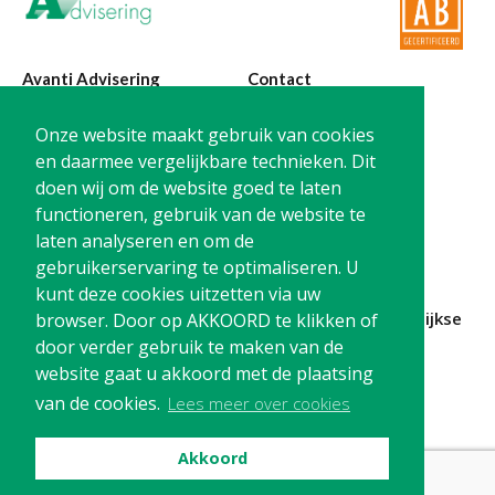
Avanti Advisering
Contact
Poelstraat 4
T:
0299-420870
Onze website maakt gebruik van cookies
1441 RR Purmerend
@:
info@avanti-
en daarmee vergelijkbare technieken. Dit
advisering.nl
doen wij om de website goed te laten
KvK: 77955722
functioneren, gebruik van de website te
BTW: NL861212733B01
laten analyseren en om de
gebruikerservaring te optimaliseren. U
kunt deze cookies uitzetten via uw
Blijf op de hoogte en
schrijf je in
voor onze
maandelijkse
browser. Door op AKKOORD te klikken of
nieuwsbrief
door verder gebruik te maken van de
website gaat u akkoord met de plaatsing
Schrijf me in!
van de cookies.
Lees meer over cookies
Akkoord
Privacy
Cookies
Disclaimer