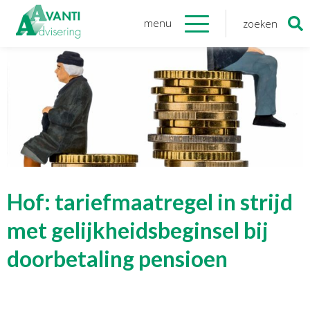
menu
zoeken
Zoeken
naar:
Organisatie
Onze medewerkers
NOAB gecertificeerd
Algemene verordening
gegevensbescherming
Sponsoring
Vacatures
Hof: tariefmaatregel in strijd
Onze
diensten
met gelijkheidsbeginsel bij
doorbetaling pensioen
Financiele Administratie
Startersbegeleiding
Tijdelijk financieel personeel