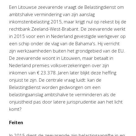
Personeel & Organisatie
Een Litouwse zeevarende vraagt de Belastingdienst om
Bedrijfseconomisch advies
ambtshalve vermindering van zijn aanslag
inkomstenbelasting 2015, maar krijgt nul op rekest bij de
Belastingadvies Purmerend
rechtbank Zeeland-West-Brabant. De zeevarende werkt
Online boekhouden
in 2015 voor een in Nederland gevestigde werkgever op
een schip onder de vlag van de Bahama's. Hij verricht
Nieuws
&
informatie
zijn werkzaamheden buiten het grondgebied van de EU.
De zeevarende woont in Litouwen, maar betaalt in
Nieuwsbrief
Nederland premies volksverzekeringen over zijn
Nieuwsoverzicht
inkomen van € 23.378. Jaren later blijkt deze heffing
Handige links
onjuist te zijn. De centrale vraag luidt: kan de
Belastingdienst worden gedwongen om een
Downloads
belastingaanslag ambtshalve te verminderen als de
onjuistheid pas door latere jurisprudentie aan het licht
Contact
komt?
Feiten
Avanti
Online
In 2015 dient de zeevarende zijn belastingaangifte in en