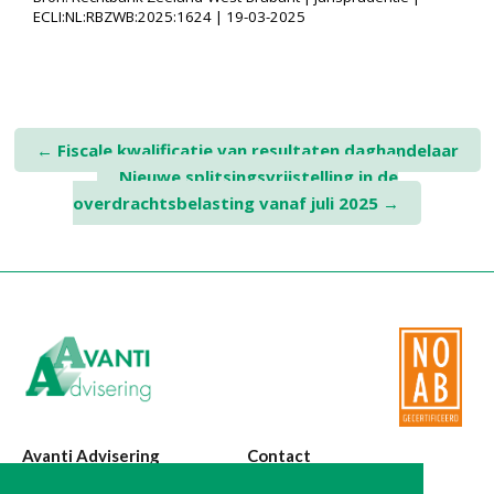
ECLI:NL:RBZWB:2025:1624 | 19-03-2025
Post
←
Fiscale kwalificatie van resultaten daghandelaar
Nieuwe splitsingsvrijstelling in de
navigation
overdrachtsbelasting vanaf juli 2025
→
Avanti Advisering
Contact