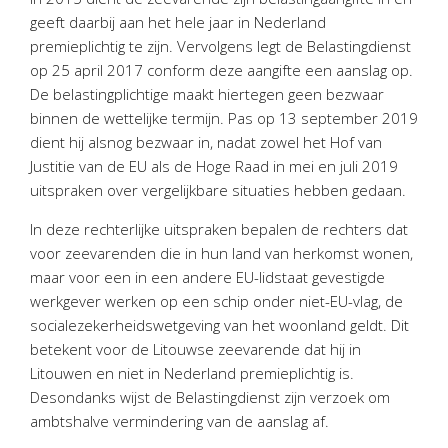
Twinfield – Boekhouden
geeft daarbij aan het hele jaar in Nederland
BaseCone – Facturen
premieplichtig te zijn. Vervolgens legt de Belastingdienst
op 25 april 2017 conform deze aangifte een aanslag op.
Visionplanner – Rapportage
De belastingplichtige maakt hiertegen geen bezwaar
Klantenportaal – Online dossiers
binnen de wettelijke termijn. Pas op 13 september 2019
Online Salaris – Salarissen
dient hij alsnog bezwaar in, nadat zowel het Hof van
Nextens-Accorderen aangiften
Justitie van de EU als de Hoge Raad in mei en juli 2019
uitspraken over vergelijkbare situaties hebben gedaan.
In deze rechterlijke uitspraken bepalen de rechters dat
voor zeevarenden die in hun land van herkomst wonen,
maar voor een in een andere EU-lidstaat gevestigde
werkgever werken op een schip onder niet-EU-vlag, de
socialezekerheidswetgeving van het woonland geldt. Dit
betekent voor de Litouwse zeevarende dat hij in
Litouwen en niet in Nederland premieplichtig is.
Desondanks wijst de Belastingdienst zijn verzoek om
ambtshalve vermindering van de aanslag af.