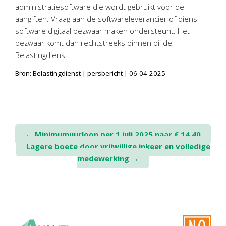
Twinfield – Boekhouden
administratiesoftware die wordt gebruikt voor de
aangiften. Vraag aan de softwareleverancier of diens
BaseCone – Facturen
software digitaal bezwaar maken ondersteunt. Het
Visionplanner – Rapportage
bezwaar komt dan rechtstreeks binnen bij de
Klantenportaal – Online dossiers
Belastingdienst.
Online Salaris – Salarissen
Bron: Belastingdienst | persbericht | 06-04-2025
Nextens-Accorderen aangiften
Post
←
Minimumuurloon per 1 juli 2025 naar € 14,40
Lagere boete door vrijwillige inkeer en volledige
navigation
medewerking
→