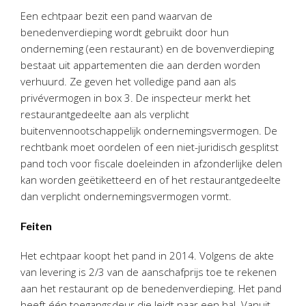
Personeel & Organisatie
Een echtpaar bezit een pand waarvan de
Bedrijfseconomisch advies
benedenverdieping wordt gebruikt door hun
onderneming (een restaurant) en de bovenverdieping
Belastingadvies Purmerend
bestaat uit appartementen die aan derden worden
Online boekhouden
verhuurd. Ze geven het volledige pand aan als
privévermogen in box 3. De inspecteur merkt het
Nieuws
&
informatie
restaurantgedeelte aan als verplicht
buitenvennootschappelijk ondernemingsvermogen. De
Nieuwsbrief
rechtbank moet oordelen of een niet-juridisch gesplitst
Nieuwsoverzicht
pand toch voor fiscale doeleinden in afzonderlijke delen
Handige links
kan worden geëtiketteerd en of het restaurantgedeelte
dan verplicht ondernemingsvermogen vormt.
Downloads
Feiten
Contact
Het echtpaar koopt het pand in 2014. Volgens de akte
van levering is 2/3 van de aanschafprijs toe te rekenen
Avanti
Online
aan het restaurant op de benedenverdieping. Het pand
heeft één toegangsdeur die leidt naar een hal. Vanuit