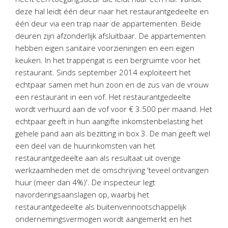
Twinfield – Boekhouden
deze hal leidt één deur naar het restaurantgedeelte en
BaseCone – Facturen
één deur via een trap naar de appartementen. Beide
deuren zijn afzonderlijk afsluitbaar. De appartementen
Visionplanner – Rapportage
hebben eigen sanitaire voorzieningen en een eigen
Klantenportaal – Online dossiers
keuken. In het trappengat is een bergruimte voor het
Online Salaris – Salarissen
restaurant. Sinds september 2014 exploiteert het
Nextens-Accorderen aangiften
echtpaar samen met hun zoon en de zus van de vrouw
een restaurant in een vof. Het restaurantgedeelte
wordt verhuurd aan de vof voor € 3.500 per maand. Het
echtpaar geeft in hun aangifte inkomstenbelasting het
gehele pand aan als bezitting in box 3. De man geeft wel
een deel van de huurinkomsten van het
restaurantgedeelte aan als resultaat uit overige
werkzaamheden met de omschrijving 'teveel ontvangen
huur (meer dan 4%)'. De inspecteur legt
navorderingsaanslagen op, waarbij het
restaurantgedeelte als buitenvennootschappelijk
ondernemingsvermogen wordt aangemerkt en het