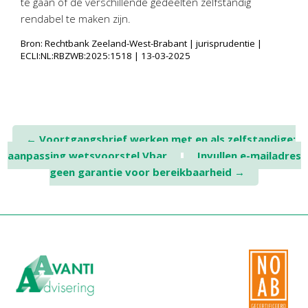
te gaan of de verschillende gedeelten zelfstandig
rendabel te maken zijn.
Bron: Rechtbank Zeeland-West-Brabant | jurisprudentie |
ECLI:NL:RBZWB:2025:1518 | 13-03-2025
Post
←
Voortgangsbrief werken met en als zelfstandige;
aanpassing wetsvoorstel Vbar
Invullen e-mailadres
navigation
geen garantie voor bereikbaarheid
→