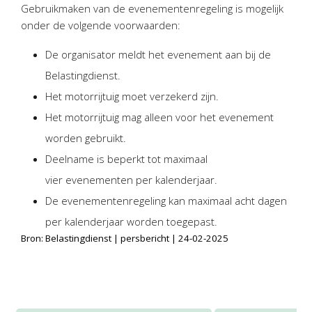
Twinfield – Boekhouden
Gebruikmaken van de evenementenregeling is mogelijk
onder de volgende voorwaarden:
BaseCone – Facturen
Visionplanner – Rapportage
De organisator meldt het evenement aan bij de
Klantenportaal – Online dossiers
Belastingdienst.
Online Salaris – Salarissen
Het motorrijtuig moet verzekerd zijn.
Nextens-Accorderen aangiften
Het motorrijtuig mag alleen voor het evenement
worden gebruikt.
Deelname is beperkt tot maximaal
vier evenementen per kalenderjaar.
De evenementenregeling kan maximaal acht dagen
per kalenderjaar worden toegepast.
Bron: Belastingdienst | persbericht | 24-02-2025