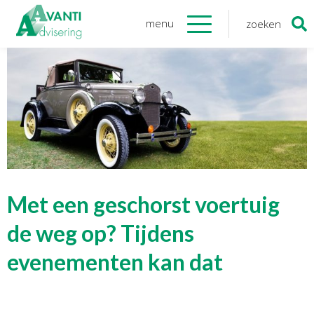
menu
zoeken
Zoeken
naar:
Organisatie
Onze medewerkers
NOAB gecertificeerd
Algemene verordening
gegevensbescherming
Sponsoring
Vacatures
Met een geschorst voertuig
Onze
diensten
de weg op? Tijdens
evenementen kan dat
Financiele Administratie
Startersbegeleiding
Tijdelijk financieel personeel