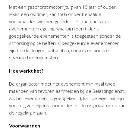
Personeel & Organisatie
Met een geschorst motorrijtuig van 15 jaar of ouder,
Bedrijfseconomisch advies
zoals een oldtimer, kan toch onder bepaalde
voorwaarden worden gereden. Dit kan dankzij de
Belastingadvies Purmerend
evenementenregeling, waarbij rijden tijdens
Online boekhouden
goedgekeurde evenementen is toegestaan zonder de
schorsing op te heffen. Goedgekeurde evenementen
Nieuws
&
informatie
zijn herdenkingen, optochten, corso’s en andere
speciale bijeenkomsten.
Nieuwsbrief
Nieuwsoverzicht
Hoe werkt het?
Handige links
De organisator moet het evenement minimaal twee
Downloads
maanden van tevoren aanmelden bij de Belastingdienst.
Als het evenement is goedgekeurd, kan de eigenaar zijn
Contact
voertuig vervolgens aanmelden bij de organisator en kan
de regeling ingaan.
Avanti
Online
Voorwaarden