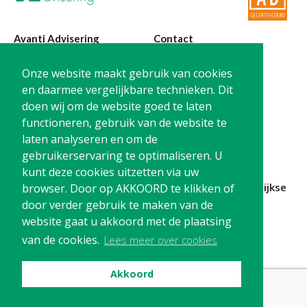
Avanti Advisering
Contact
Poelstraat 4
T:
0299-420870
Onze website maakt gebruik van cookies
1441 RR Purmerend
@:
info@avanti-
en daarmee vergelijkbare technieken. Dit
advisering.nl
doen wij om de website goed te laten
KvK: 77955722
functioneren, gebruik van de website te
BTW: NL861212733B01
laten analyseren en om de
gebruikerservaring te optimaliseren. U
kunt deze cookies uitzetten via uw
Blijf op de hoogte en
schrijf je in
voor onze
maandelijkse
browser. Door op AKKOORD te klikken of
nieuwsbrief
door verder gebruik te maken van de
website gaat u akkoord met de plaatsing
Schrijf me in!
van de cookies.
Lees meer over cookies
Akkoord
Privacy
Cookies
Disclaimer
© Avanti Advisering, 2026