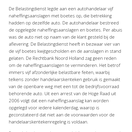
Twinfield – Boekhouden
De Belastingdienst legde aan een autohandelaar vijf
BaseCone – Facturen
naheffingsaanslagen met boetes op, die betrekking
Visionplanner – Rapportage
hadden op dezelfde auto. De autohandelaar bestreed
de opgelegde naheffingsaanslagen en boetes. Per abuis
Klantenportaal – Online dossiers
was de auto niet op naam van de klant gesteld bij de
Online Salaris – Salarissen
aflevering. De Belastingdienst heeft in bezwaar vier van
Nextens-Accorderen aangiften
de vijf boetes kwijtgescholden en de aanslagen in stand
gelaten. De Rechtbank Noord Holland zag geen reden
om de naheffingsaanslagen te verminderen. Het betrof
immers vijf afzonderlijke belastbare feiten, waarbij
telkens zonder handelaarskenteken gebruik is gemaakt
van de openbare weg met een tot de bedrijfsvoorraad
behorende auto. Uit een arrest van de Hoge Raad uit
2006 volgt dat een naheffingsaanslag kan worden
opgelegd voor iedere kalenderdag, waarop is
geconstateerd dat niet aan de voorwaarden voor de
handelaarskentekenregeling is voldaan.