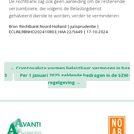
De rechtbank zag ook geen aanleiding om de resterende
verzuimboete, die volgens de Belastingdienst
gehalveerd diende te worden, verder te verminderen.
Bron: Rechtbank Noord-Holland | jurisprudentie |
ECLINLRBNHO202410803, HAA 22/5449 | 17-10-2024
Post
←
Cryptovaluta vormen belastbaar vermogen in box
3
Per 1 januari 2025 geldende bedragen in de SZW-
navigation
regelgeving
→