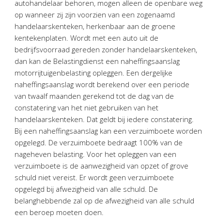
autohandelaar behoren, mogen alleen de openbare weg
Personeel & Organisatie
op wanneer zij zijn voorzien van een zogenaamd
Bedrijfseconomisch advies
handelaarskenteken, herkenbaar aan de groene
Belastingadvies Purmerend
kentekenplaten. Wordt met een auto uit de
bedrijfsvoorraad gereden zonder handelaarskenteken,
Online boekhouden
dan kan de Belastingdienst een naheffingsaanslag
motorrijtuigenbelasting opleggen. Een dergelijke
Nieuws
&
informatie
naheffingsaanslag wordt berekend over een periode
van twaalf maanden gerekend tot de dag van de
Nieuwsbrief
constatering van het niet gebruiken van het
Nieuwsoverzicht
handelaarskenteken. Dat geldt bij iedere constatering.
Handige links
Bij een naheffingsaanslag kan een verzuimboete worden
Downloads
opgelegd. De verzuimboete bedraagt 100% van de
nageheven belasting. Voor het opleggen van een
Contact
verzuimboete is de aanwezigheid van opzet of grove
schuld niet vereist. Er wordt geen verzuimboete
opgelegd bij afwezigheid van alle schuld. De
Avanti
Online
belanghebbende zal op de afwezigheid van alle schuld
een beroep moeten doen.