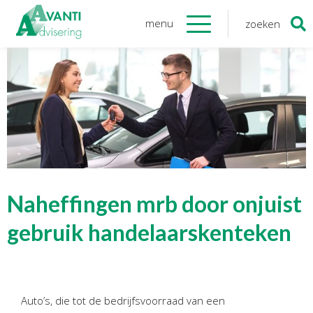
menu
zoeken
Zoeken
naar:
Organisatie
Onze medewerkers
NOAB gecertificeerd
Algemene verordening
gegevensbescherming
Sponsoring
Vacatures
Naheffingen mrb door onjuist
Onze
diensten
gebruik handelaarskenteken
Financiele Administratie
Startersbegeleiding
Auto’s, die tot de bedrijfsvoorraad van een
Tijdelijk financieel personeel