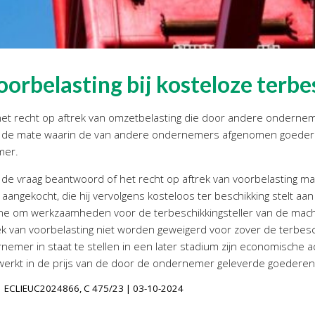
oorbelasting bij kosteloze terbe
het recht op aftrek van omzetbelasting die door andere ondernem
aan de mate waarin de van andere ondernemers afgenomen goeder
mer.
gs de vraag beantwoord of het recht op aftrek van voorbelasting
angekocht, die hij vervolgens kosteloos ter beschikking stelt 
 om werkzaamheden voor de terbeschikkingsteller van de machin
rek van voorbelasting niet worden geweigerd voor zover de terbesch
emer in staat te stellen in een later stadium zijn economische act
erkt in de prijs van de door de ondernemer geleverde goederen 
ie | ECLIEUC2024866, C 475/23 | 03-10-2024