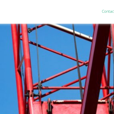
Contac
ten
Nieuws
&
informatie
inistratie
Nieuwsbrief
eiding
Nieuwsoverzicht
cieel personeel
Handige links
rganisatie
Downloads
misch advies
ies Purmerend
houden