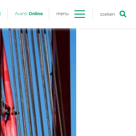
t
Avanti
Online
menu
zoeken
Contact
Avanti
Online
Twinfield – Boekhouden
BaseCone – Facturen
Visionplanner – Rapportage
Klantenportaal – Online dossiers
Online Salaris – Salarissen
Nextens-Accorderen aangiften