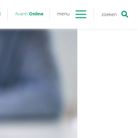
t
Avanti
Online
menu
zoeken
Contact
Avanti
Online
Twinfield – Boekhouden
BaseCone – Facturen
Visionplanner – Rapportage
Klantenportaal – Online dossiers
Online Salaris – Salarissen
Nextens-Accorderen aangiften