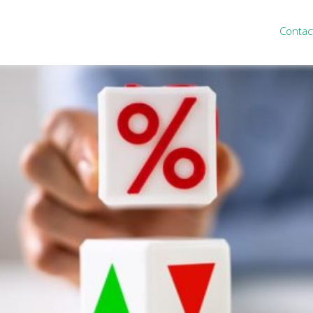
Contac
ten
Nieuws
&
informatie
inistratie
Nieuwsbrief
eiding
Nieuwsoverzicht
cieel personeel
Handige links
rganisatie
Downloads
misch advies
ies Purmerend
houden