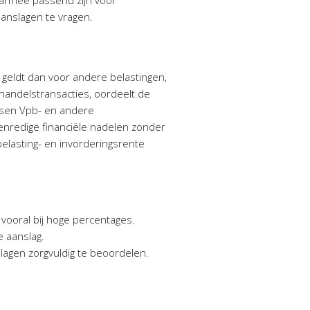
daarmee passend zijn voor
anslagen te vragen.
 geldt dan voor andere belastingen,
 handelstransacties, oordeelt de
ussen Vpb- en andere
venredige financiële nadelen zonder
belasting- en invorderingsrente
, vooral bij hoge percentages.
e aanslag.
agen zorgvuldig te beoordelen.