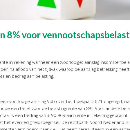
an 8% voor vennootschapsbelas
rente in rekening wanneer een (voorlopige) aanslag inkomstenbela
den na afloop van het tijdvak waarop de aanslag betrekking heeft
talen bedrag aan belasting.
een voorlopige aanslag Vpb over het boekjaar 2021 opgelegd, waar
eriode een tarief voor de belastingrente van 8%. Voor andere bel
totaal is een bedrag van € 90.969 aan rente in rekening gebracht. 
is met het evenredigheidsbeginsel. De rechtbank Noord-Nederland is
grente verminderd naar 4%. Dat heeft geresulteerd in een aanzien