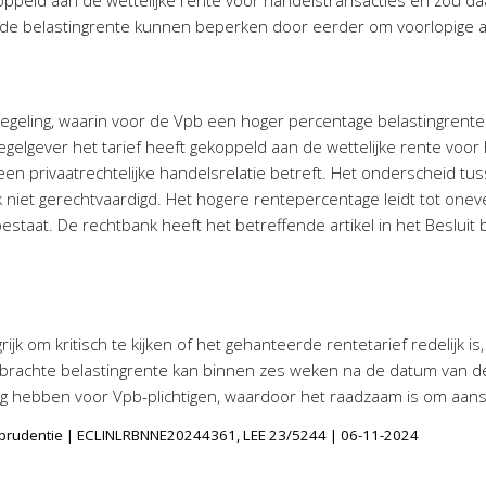
ekoppeld aan de wettelijke rente voor handelstransacties en zou 
e belastingrente kunnen beperken door eerder om voorlopige a
regeling, waarin voor de Vpb een hoger percentage belastingrente
egelgever het tarief heeft gekoppeld aan de wettelijke rente voor
een privaatrechtelijke handelsrelatie betreft. Het onderscheid t
k niet gerechtvaardigd. Het hogere rentepercentage leidt tot one
staat. De rechtbank heeft het betreffende artikel in het Besluit 
rijk om kritisch te kijken of het gehanteerde rentetarief redelijk is
brachte belastingrente kan binnen zes weken na de datum van d
g hebben voor Vpb-plichtigen, waardoor het raadzaam is om aansl
isprudentie | ECLINLRBNNE20244361, LEE 23/5244 | 06-11-2024