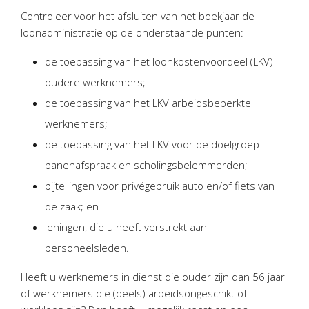
Personeel & Organisatie
Controleer voor het afsluiten van het boekjaar de
Bedrijfseconomisch advies
loonadministratie op de onderstaande punten:
Belastingadvies Purmerend
de toepassing van het loonkostenvoordeel (LKV)
Online boekhouden
oudere werknemers;
de toepassing van het LKV arbeidsbeperkte
Nieuws
&
informatie
werknemers;
Nieuwsbrief
de toepassing van het LKV voor de doelgroep
Nieuwsoverzicht
banenafspraak en scholingsbelemmerden;
Handige links
bijtellingen voor privégebruik auto en/of fiets van
Downloads
de zaak; en
leningen, die u heeft verstrekt aan
Contact
personeelsleden.
Heeft u werknemers in dienst die ouder zijn dan 56 jaar
Avanti
Online
of werknemers die (deels) arbeidsongeschikt of