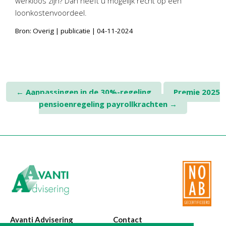
werkloos zijn? Dan heeft u mogelijk recht op een
Twinfield – Boekhouden
loonkostenvoordeel.
BaseCone – Facturen
Bron: Overig | publicatie | 04-11-2024
Visionplanner – Rapportage
Klantenportaal – Online dossiers
Online Salaris – Salarissen
Nextens-Accorderen aangiften
Post
←
Aanpassingen in de 30%-regeling
Premie 2025
pensioenregeling payrollkrachten
→
navigation
Avanti Advisering
Contact