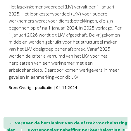
Personeel & Organisatie
Het lage-inkomensvoordeel (LIV) vervalt per 1 januari
Bedrijfseconomisch advies
2025. Het loonkostenvoordeel (LKV) voor oudere
werknemers wordt voor dienstbetrekkingen, die zijn
Belastingadvies Purmerend
begonnen op of na 1 januari 2024, in 2025 verlaagd. Per
Online boekhouden
1 januari 2026 wordt dit LKV afgeschaft. De vrijgekomen
middelen worden gebruikt voor het structureel maken
Nieuws
&
informatie
van het LKV doelgroep banenafspraak. Vanaf 2025
worden de criteria verruimd van het LKV voor het
Nieuwsbrief
herplaatsen van een werknemer met een
Nieuwsoverzicht
arbeidshandicap. Daardoor komen werkgevers in meer
Handige links
gevallen in aanmerking voor dit LKV.
Downloads
Bron: Overig | publicatie | 04-11-2024
Contact
Avanti
Online
Post
←
Vergeet de herziening van de aftrek voorbelasting
niet
Kostenopslag naheffing parkeerbelasting is