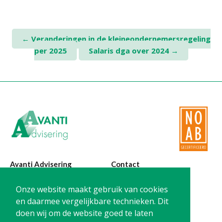
Post
←
Veranderingen in de kleineondernemersregeling
per 2025
Salaris dga over 2024
→
navigation
Avanti Advisering
Contact
Poelstraat 4
T:
0299-420870
Onze website maakt gebruik van cookies
1441 RR Purmerend
@:
info@avanti-
en daarmee vergelijkbare technieken. Dit
advisering.nl
doen wij om de website goed te laten
KvK: 77955722