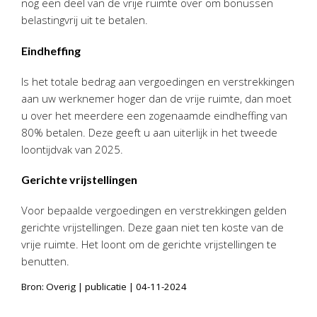
nog een deel van de vrije ruimte over om bonussen
Twinfield – Boekhouden
belastingvrij uit te betalen.
BaseCone – Facturen
Eindheffing
Visionplanner – Rapportage
Klantenportaal – Online dossiers
Is het totale bedrag aan vergoedingen en verstrekkingen
Online Salaris – Salarissen
aan uw werknemer hoger dan de vrije ruimte, dan moet
Nextens-Accorderen aangiften
u over het meerdere een zogenaamde eindheffing van
80% betalen. Deze geeft u aan uiterlijk in het tweede
loontijdvak van 2025.
Gerichte vrijstellingen
Voor bepaalde vergoedingen en verstrekkingen gelden
gerichte vrijstellingen. Deze gaan niet ten koste van de
vrije ruimte. Het loont om de gerichte vrijstellingen te
benutten.
Bron: Overig | publicatie | 04-11-2024