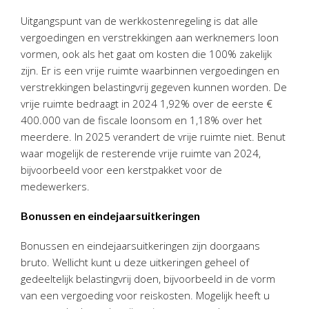
Personeel & Organisatie
Uitgangspunt van de werkkostenregeling is dat alle
Bedrijfseconomisch advies
vergoedingen en verstrekkingen aan werknemers loon
Belastingadvies Purmerend
vormen, ook als het gaat om kosten die 100% zakelijk
zijn. Er is een vrije ruimte waarbinnen vergoedingen en
Online boekhouden
verstrekkingen belastingvrij gegeven kunnen worden. De
vrije ruimte bedraagt in 2024 1,92% over de eerste €
Nieuws
&
informatie
400.000 van de fiscale loonsom en 1,18% over het
meerdere. In 2025 verandert de vrije ruimte niet. Benut
Nieuwsbrief
waar mogelijk de resterende vrije ruimte van 2024,
Nieuwsoverzicht
bijvoorbeeld voor een kerstpakket voor de
Handige links
medewerkers.
Downloads
Bonussen en eindejaarsuitkeringen
Contact
Bonussen en eindejaarsuitkeringen zijn doorgaans
bruto. Wellicht kunt u deze uitkeringen geheel of
gedeeltelijk belastingvrij doen, bijvoorbeeld in de vorm
Avanti
Online
van een vergoeding voor reiskosten. Mogelijk heeft u