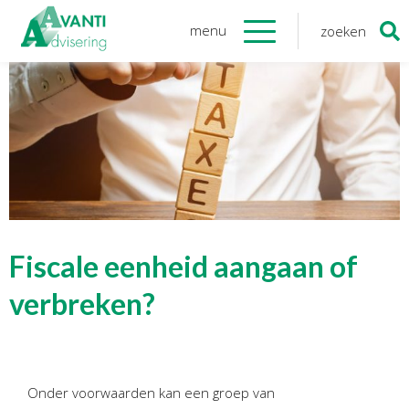
menu
zoeken
Zoeken
naar:
Organisatie
Onze medewerkers
NOAB gecertificeerd
Algemene verordening
gegevensbescherming
Sponsoring
Vacatures
Fiscale eenheid aangaan of
Onze
diensten
verbreken?
Financiele Administratie
Startersbegeleiding
Onder voorwaarden kan een groep van
Tijdelijk financieel personeel