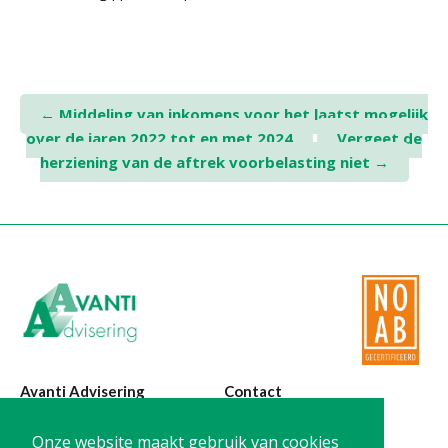
Twinfield – Boekhouden
BaseCone – Facturen
Visionplanner – Rapportage
Klantenportaal – Online dossiers
Post
←
Middeling van inkomens voor het laatst mogelijk
Online Salaris – Salarissen
over de jaren 2022 tot en met 2024
Vergeet de
navigation
Nextens-Accorderen aangiften
herziening van de aftrek voorbelasting niet
→
Avanti Advisering
Contact
Poelstraat 4
T:
0299-420870
Onze website maakt gebruik van cookies