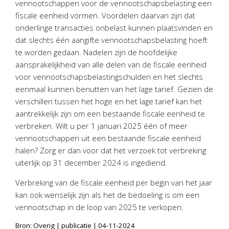
vennootschappen voor de vennootschapsbelasting een
Personeel & Organisatie
fiscale eenheid vormen. Voordelen daarvan zijn dat
Bedrijfseconomisch advies
onderlinge transacties onbelast kunnen plaatsvinden en
Belastingadvies Purmerend
dat slechts één aangifte vennootschapsbelasting hoeft
te worden gedaan. Nadelen zijn de hoofdelijke
Online boekhouden
aansprakelijkheid van alle delen van de fiscale eenheid
voor vennootschapsbelastingschulden en het slechts
Nieuws
&
informatie
eenmaal kunnen benutten van het lage tarief. Gezien de
verschillen tussen het hoge en het lage tarief kan het
Nieuwsbrief
aantrekkelijk zijn om een bestaande fiscale eenheid te
Nieuwsoverzicht
verbreken. Wilt u per 1 januari 2025 één of meer
Handige links
vennootschappen uit een bestaande fiscale eenheid
Downloads
halen? Zorg er dan voor dat het verzoek tot verbreking
uiterlijk op 31 december 2024 is ingediend.
Contact
Verbreking van de fiscale eenheid per begin van het jaar
kan ook wenselijk zijn als het de bedoeling is om een
vennootschap in de loop van 2025 te verkopen.
Avanti
Online
Bron: Overig | publicatie | 04-11-2024