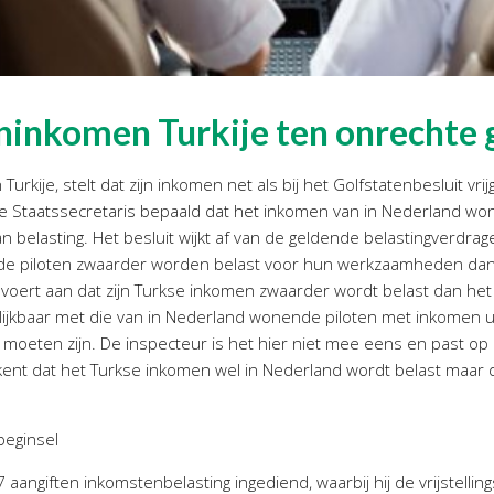
teninkomen Turkije ten onrechte
urkije, stelt dat zijn inkomen net als bij het Golfstatenbesluit vri
 de Staatssecretaris bepaald dat het inkomen van in Nederland won
van belasting. Het besluit wijkt af van de geldende belastingverdr
e piloten zwaarder worden belast voor hun werkzaamheden dan 
oot voert aan dat zijn Turkse inkomen zwaarder wordt belast dan he
gelijkbaar met die van in Nederland wonende piloten met inkomen 
d moeten zijn. De inspecteur is het hier niet mee eens en past o
nt dat het Turkse inkomen wel in Nederland wordt belast maar dat
beginsel
aangiften inkomstenbelasting ingediend, waarbij hij de vrijstelli