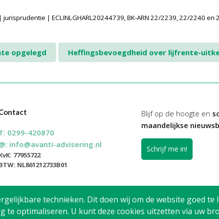
 jurisprudentie | ECLINLGHARL20244739, BK-ARN 22/2239, 22/2240 en 
hte opgelegd
Heffingsbevoegdheid over lijfrente-uitk
Contact
Blijf op de hoogte en
sc
maandelijkse nieuwsb
T:
0299-420870
@:
info@avanti-advisering.nl
Schrijf me in!
KvK: 77955722
BTW: NL861212733B01
elijkbare technieken. Dit doen wij om de website goed te l
g te optimaliseren. U kunt deze cookies uitzetten via uw 