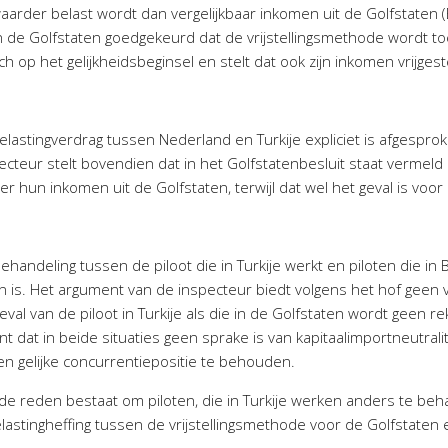
waarder belast wordt dan vergelijkbaar inkomen uit de Golfstaten
 in de Golfstaten goedgekeurd dat de vrijstellingsmethode wordt 
h op het gelijkheidsbeginsel en stelt dat ook zijn inkomen vrijges
e
belastingverdrag tussen Nederland en Turkije expliciet is afgespro
cteur stelt bovendien dat in het Golfstatenbesluit staat vermeld
r hun inkomen uit de Golfstaten, terwijl dat wel het geval is voor 
behandeling tussen de piloot die in Turkije werkt en piloten die i
gen is. Het argument van de inspecteur biedt volgens het hof geen
geval van de piloot in Turkije als die in de Golfstaten wordt geen
ent dat in beide situaties geen sprake is van kapitaalimportneutrali
en gelijke concurrentiepositie te behouden.
e reden bestaat om piloten, die in Turkije werken anders te beha
belastingheffing tussen de vrijstellingsmethode voor de Golfstat