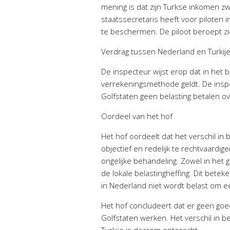
mening is dat zijn Turkse inkomen z
staatssecretaris heeft voor piloten
te beschermen. De piloot beroept zic
Verdrag tussen Nederland en Turkij
De inspecteur wijst erop dat in het 
verrekeningsmethode geldt. De inspe
Golfstaten geen belasting betalen ove
Oordeel van het hof
Het hof oordeelt dat het verschil in 
objectief en redelijk te rechtvaardi
ongelijke behandeling. Zowel in het 
de lokale belastingheffing. Dit betek
in Nederland niet wordt belast om e
Het hof concludeert dat er geen goed
Golfstaten werken. Het verschil in 
Turkije is daarom onterecht.