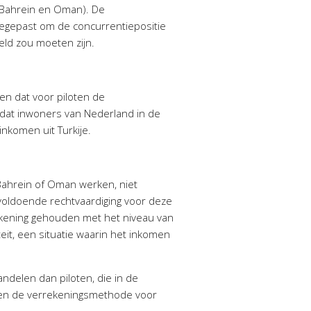
 (Bahrein en Oman). De
toegepast om de concurrentiepositie
teld zou moeten zijn.
ken dat voor piloten de
 dat inwoners van Nederland in de
inkomen uit Turkije.
n Bahrein of Oman werken, niet
 voldoende rechtvaardiging voor deze
 rekening gehouden met het niveau van
teit, een situatie waarin het inkomen
ndelen dan piloten, die in de
en en de verrekeningsmethode voor