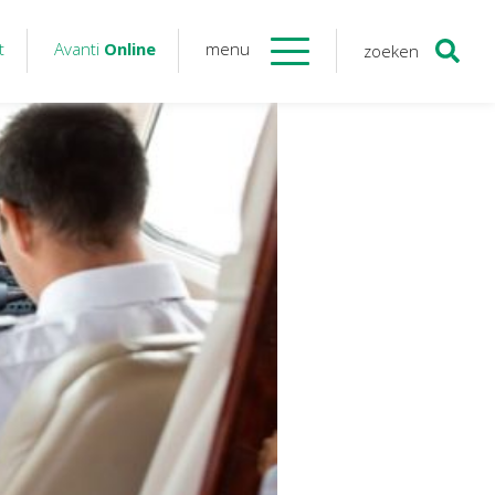
t
Avanti
Online
menu
zoeken
Contact
Avanti
Online
Twinfield – Boekhouden
BaseCone – Facturen
Visionplanner – Rapportage
Klantenportaal – Online dossiers
Online Salaris – Salarissen
Nextens-Accorderen aangiften