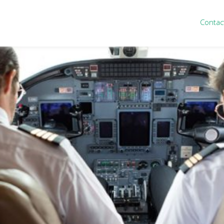
Contac
ten
Nieuws
&
informatie
inistratie
Nieuwsbrief
eiding
Nieuwsoverzicht
cieel personeel
Handige links
rganisatie
Downloads
misch advies
ies Purmerend
houden