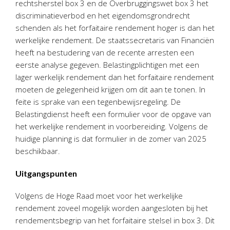
rechtsherstel box 3 en de Overbruggingswet box 3 het
Personeel & Organisatie
discriminatieverbod en het eigendomsgrondrecht
Bedrijfseconomisch advies
schenden als het forfaitaire rendement hoger is dan het
Belastingadvies Purmerend
werkelijke rendement. De staatssecretaris van Financiën
heeft na bestudering van de recente arresten een
Online boekhouden
eerste analyse gegeven. Belastingplichtigen met een
lager werkelijk rendement dan het forfaitaire rendement
Nieuws
&
informatie
moeten de gelegenheid krijgen om dit aan te tonen. In
feite is sprake van een tegenbewijsregeling. De
Nieuwsbrief
Belastingdienst heeft een formulier voor de opgave van
Nieuwsoverzicht
het werkelijke rendement in voorbereiding. Volgens de
Handige links
huidige planning is dat formulier in de zomer van 2025
Downloads
beschikbaar.
Uitgangspunten
Contact
Volgens de Hoge Raad moet voor het werkelijke
rendement zoveel mogelijk worden aangesloten bij het
Avanti
Online
rendementsbegrip van het forfaitaire stelsel in box 3. Dit