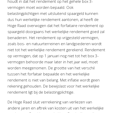
houdt in dat het rendement op het gehele box 3-
Twinfield – Boekhouden
vermogen moet worden bepaald. Ook
BaseCone – Facturen
belastingplichtigen met uitsluitend spaargeld kunnen
Visionplanner – Rapportage
dus hun werkelijke rendement aantonen, al heeft de
Hoge Raad overwogen dat het forfaitaire rendement op
Klantenportaal – Online dossiers
spaargeld doorgaans het werkelijke rendement goed zal
Online Salaris – Salarissen
benaderen. Het rendement op vrijgesteld vermogen,
Nextens-Accorderen aangiften
zoals bos- en natuurterreinen en landgoederen wordt
niet tot het werkelijke rendement gerekend. Rendement
op vermogen, dat op 1 januari nog niet tot het box 3-
vermogen behoorde maar later in het jaar wel, moet
worden meegenomen. De grootte van het verschil
tussen het forfaitair bepaalde en het werkelijke
rendement is niet van belang. Met inflatie wordt geen
rekening gehouden. De bewijslast voor het werkelijke
rendement ligt bij de belastingplichtige.
De Hoge Raad sluit verrekening van verliezen van
andere jaren en aftrek van kosten uit van het werkelijke