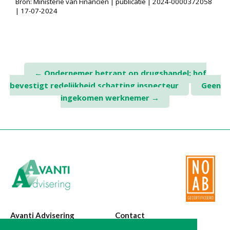
Bron: Ministerie van Financiën | publicatie | 2024-0000372058
| 17-07-2024
Post
←
Ondernemer betrapt op drugshandel: hof
bevestigt redelijkheid schatting inspecteur
Geen
navigation
ingekomen werknemer
→
Avanti Advisering
Contact