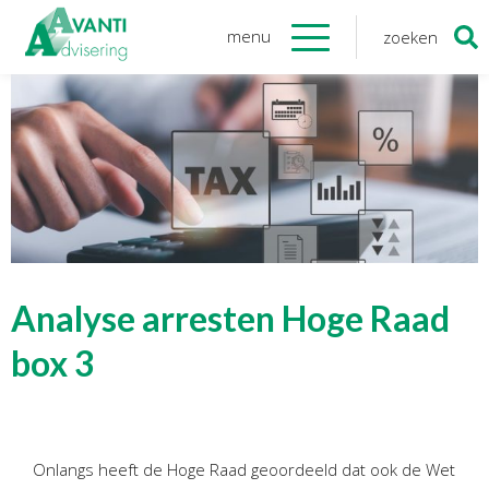
menu
zoeken
Zoeken
naar:
Organisatie
Onze medewerkers
NOAB gecertificeerd
Algemene verordening
gegevensbescherming
Sponsoring
Vacatures
Analyse arresten Hoge Raad
Onze
diensten
box 3
Financiele Administratie
Startersbegeleiding
Onlangs heeft de Hoge Raad geoordeeld dat ook de Wet
Tijdelijk financieel personeel