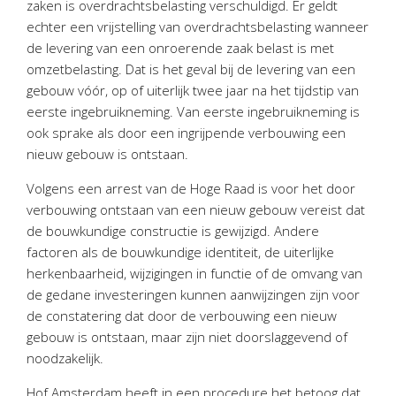
zaken is overdrachtsbelasting verschuldigd. Er geldt
Personeel & Organisatie
echter een vrijstelling van overdrachtsbelasting wanneer
Bedrijfseconomisch advies
de levering van een onroerende zaak belast is met
Belastingadvies Purmerend
omzetbelasting. Dat is het geval bij de levering van een
gebouw vóór, op of uiterlijk twee jaar na het tijdstip van
Online boekhouden
eerste ingebruikneming. Van eerste ingebruikneming is
ook sprake als door een ingrijpende verbouwing een
Nieuws
&
informatie
nieuw gebouw is ontstaan.
Nieuwsbrief
Volgens een arrest van de Hoge Raad is voor het door
Nieuwsoverzicht
verbouwing ontstaan van een nieuw gebouw vereist dat
de bouwkundige constructie is gewijzigd. Andere
Handige links
factoren als de bouwkundige identiteit, de uiterlijke
Downloads
herkenbaarheid, wijzigingen in functie of de omvang van
de gedane investeringen kunnen aanwijzingen zijn voor
Contact
de constatering dat door de verbouwing een nieuw
gebouw is ontstaan, maar zijn niet doorslaggevend of
noodzakelijk.
Avanti
Online
Hof Amsterdam heeft in een procedure het betoog dat