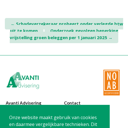
Post
←
Schadeverzekeraar probeert onder verlegde btw
uit te komen
Onderzoek gevolgen beperking
navigation
vrijstelling groen beleggen per 1 januari 2025
→
Avanti Advisering
Contact
Poelstraat 4
T:
0299-420870
Onze website maakt gebruik van cookies
1441 RR Purmerend
@:
info@avanti-
en daarmee vergelijkbare technieken. Dit