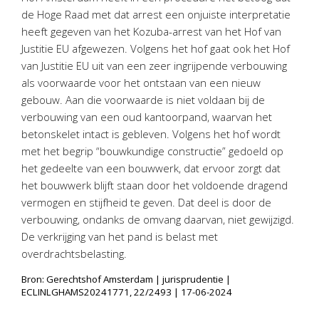
Twinfield – Boekhouden
de Hoge Raad met dat arrest een onjuiste interpretatie
BaseCone – Facturen
heeft gegeven van het Kozuba-arrest van het Hof van
Justitie EU afgewezen. Volgens het hof gaat ook het Hof
Visionplanner – Rapportage
van Justitie EU uit van een zeer ingrijpende verbouwing
Klantenportaal – Online dossiers
als voorwaarde voor het ontstaan van een nieuw
Online Salaris – Salarissen
gebouw. Aan die voorwaarde is niet voldaan bij de
Nextens-Accorderen aangiften
verbouwing van een oud kantoorpand, waarvan het
betonskelet intact is gebleven. Volgens het hof wordt
met het begrip “bouwkundige constructie” gedoeld op
het gedeelte van een bouwwerk, dat ervoor zorgt dat
het bouwwerk blijft staan door het voldoende dragend
vermogen en stijfheid te geven. Dat deel is door de
verbouwing, ondanks de omvang daarvan, niet gewijzigd.
De verkrijging van het pand is belast met
overdrachtsbelasting.
Bron: Gerechtshof Amsterdam | jurisprudentie |
ECLINLGHAMS20241771, 22/2493 | 17-06-2024