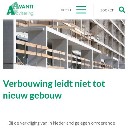
menu
zoeken
Zoeken
naar:
Organisatie
Onze medewerkers
NOAB gecertificeerd
Algemene verordening
gegevensbescherming
Sponsoring
Vacatures
Verbouwing leidt niet tot
Onze
diensten
nieuw gebouw
Financiele Administratie
Startersbegeleiding
Bij de verkrijging van in Nederland gelegen onroerende
Tijdelijk financieel personeel