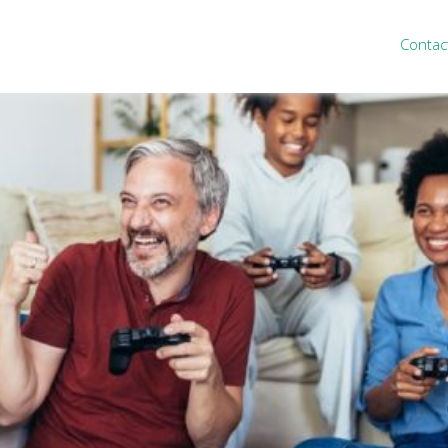
Contac
ten
Nieuws
&
informatie
inistratie
Nieuwsbrief
eiding
Nieuwsoverzicht
cieel personeel
Handige links
rganisatie
Downloads
misch advies
ies Purmerend
houden