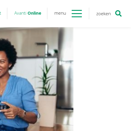
t
Avanti
Online
menu
zoeken
Contact
Avanti
Online
Twinfield – Boekhouden
BaseCone – Facturen
Visionplanner – Rapportage
Klantenportaal – Online dossiers
Online Salaris – Salarissen
Nextens-Accorderen aangiften