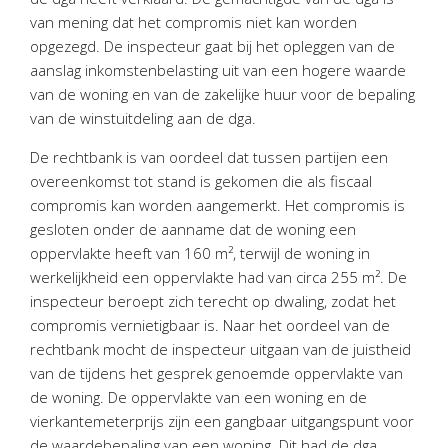
Twinfield – Boekhouden
van mening dat het compromis niet kan worden
BaseCone – Facturen
opgezegd. De inspecteur gaat bij het opleggen van de
aanslag inkomstenbelasting uit van een hogere waarde
Visionplanner – Rapportage
van de woning en van de zakelijke huur voor de bepaling
Klantenportaal – Online dossiers
van de winstuitdeling aan de dga.
Online Salaris – Salarissen
De rechtbank is van oordeel dat tussen partijen een
Nextens-Accorderen aangiften
overeenkomst tot stand is gekomen die als fiscaal
compromis kan worden aangemerkt. Het compromis is
gesloten onder de aanname dat de woning een
oppervlakte heeft van 160 m², terwijl de woning in
werkelijkheid een oppervlakte had van circa 255 m². De
inspecteur beroept zich terecht op dwaling, zodat het
compromis vernietigbaar is. Naar het oordeel van de
rechtbank mocht de inspecteur uitgaan van de juistheid
van de tijdens het gesprek genoemde oppervlakte van
de woning. De oppervlakte van een woning en de
vierkantemeterprijs zijn een gangbaar uitgangspunt voor
de waardebepaling van een woning. Dit had de dga