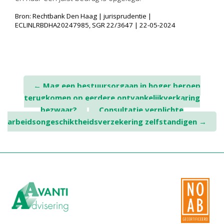
Bron: Rechtbank Den Haag | jurisprudentie |
ECLINLRBDHA20247985, SGR 22/3647 | 22-05-2024
Post
←
Mag een bestuursorgaan in hoger beroep
terugkomen op eerdere ontvankelijkverkaring
navigation
bezwaar?
Consultatie verplichte
arbeidsongeschiktheidsverzekering zelfstandigen
→