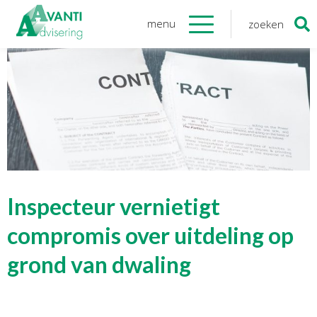
menu
zoeken
Zoeken
naar:
Organisatie
Onze medewerkers
NOAB gecertificeerd
Algemene verordening
gegevensbescherming
Sponsoring
Vacatures
Inspecteur vernietigt
Onze
diensten
compromis over uitdeling op
grond van dwaling
Financiele Administratie
Startersbegeleiding
Tijdelijk financieel personeel