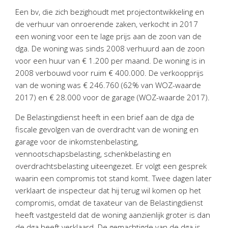
Personeel & Organisatie
Een bv, die zich bezighoudt met projectontwikkeling en
Bedrijfseconomisch advies
de verhuur van onroerende zaken, verkocht in 2017
een woning voor een te lage prijs aan de zoon van de
Belastingadvies Purmerend
dga. De woning was sinds 2008 verhuurd aan de zoon
Online boekhouden
voor een huur van € 1.200 per maand. De woning is in
2008 verbouwd voor ruim € 400.000. De verkoopprijs
Nieuws
&
informatie
van de woning was € 246.760 (62% van WOZ-waarde
2017) en € 28.000 voor de garage (WOZ-waarde 2017).
Nieuwsbrief
De Belastingdienst heeft in een brief aan de dga de
Nieuwsoverzicht
fiscale gevolgen van de overdracht van de woning en
Handige links
garage voor de inkomstenbelasting,
Downloads
vennootschapsbelasting, schenkbelasting en
overdrachtsbelasting uiteengezet. Er volgt een gesprek
Contact
waarin een compromis tot stand komt. Twee dagen later
verklaart de inspecteur dat hij terug wil komen op het
compromis, omdat de taxateur van de Belastingdienst
Avanti
Online
heeft vastgesteld dat de woning aanzienlijk groter is dan
de dga heeft verklaard. De gemachtigde van de dga is