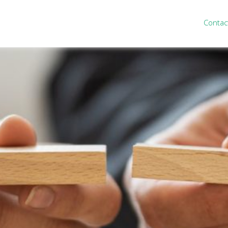
Contac
ten
Nieuws
&
informatie
inistratie
Nieuwsbrief
eiding
Nieuwsoverzicht
cieel personeel
Handige links
rganisatie
Downloads
misch advies
ies Purmerend
houden