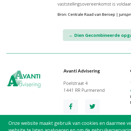
vaststellingsovereenkomst is voldaa
Bron: Centrale Raad van Beroep | juri
Post
←
Dien Gecombineerde opgave
navigation
Avanti Advisering
Poelstraat 4
1441 RR Purmerend
Onze website maakt gebruik van cookies en daarmee verg
website te laten analyseren en om de gebruikerservarin