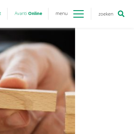
t
Avanti
Online
menu
zoeken
Contact
Avanti
Online
Twinfield – Boekhouden
BaseCone – Facturen
Visionplanner – Rapportage
Klantenportaal – Online dossiers
Online Salaris – Salarissen
Nextens-Accorderen aangiften