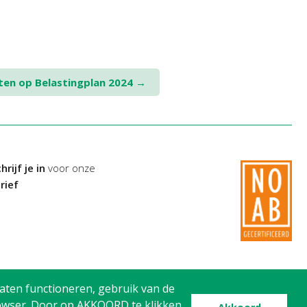
en op Belastingplan 2024
→
hrijf je in
voor onze
rief
aten functioneren, gebruik van de
browser. Door op AKKOORD te klikken