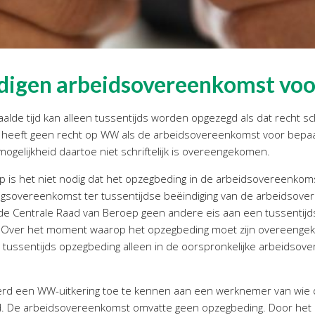
ndigen arbeidsovereenkomst voor
de tijd kan alleen tussentijds worden opgezegd als dat recht sc
 heeft geen recht op WW als de arbeidsovereenkomst voor bepaal
ogelijkheid daartoe niet schriftelijk is overeengekomen.
p is het niet nodig dat het opzegbeding in de arbeidsovereenko
ingsovereenkomst ter tussentijdse beëindiging van de arbeidsovere
de Centrale Raad van Beroep geen andere eis aan een tussentijds 
 Over het moment waarop het opzegbeding moet zijn overeengeko
en tussentijds opzegbeding alleen in de oorspronkelijke arbeidso
erd een WW-uitkering toe te kennen aan een werknemer van wie
egd. De arbeidsovereenkomst omvatte geen opzegbeding. Door het