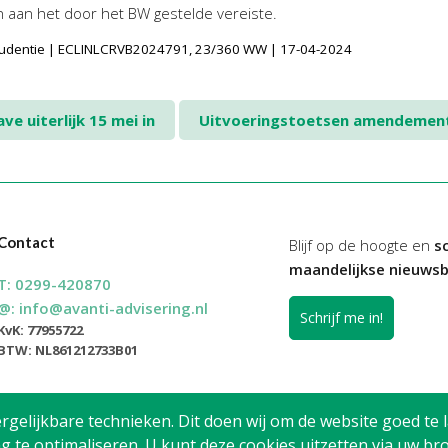
n aan het door het BW gestelde vereiste.
sprudentie | ECLINLCRVB2024791, 23/360 WW | 17-04-2024
 uiterlijk 15 mei in
Uitvoeringstoetsen amendement
Contact
Blijf op de hoogte en
sc
maandelijkse nieuwsb
T:
0299-420870
@:
info@avanti-advisering.nl
Schrijf me in!
KvK: 77955722
BTW: NL861212733B01
elijkbare technieken. Dit doen wij om de website goed te l
g te optimaliseren. U kunt deze cookies uitzetten via uw 