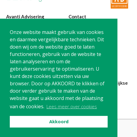
Avanti Advisering
Contact
Poelstraat 4
T:
0299-420870
Onze website maakt gebruik van cookies
1441 RR Purmerend
@:
info@avanti-
en daarmee vergelijkbare technieken. Dit
advisering.nl
doen wij om de website goed te laten
KvK: 77955722
functioneren, gebruik van de website te
BTW: NL861212733B01
laten analyseren en om de
gebruikerservaring te optimaliseren. U
kunt deze cookies uitzetten via uw
Blijf op de hoogte en
schrijf je in
voor onze
maandelijkse
browser. Door op AKKOORD te klikken of
nieuwsbrief
door verder gebruik te maken van de
website gaat u akkoord met de plaatsing
Schrijf me in!
van de cookies.
Lees meer over cookies
Akkoord
Privacy
Cookies
Disclaimer
© Avanti Advisering, 2026