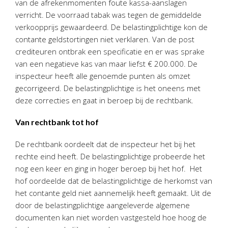
van de afrekenmomenten foute kassa-aanslagen
Twinfield – Boekhouden
verricht. De voorraad tabak was tegen de gemiddelde
BaseCone – Facturen
verkoopprijs gewaardeerd. De belastingplichtige kon de
Visionplanner – Rapportage
contante geldstortingen niet verklaren. Van de post
crediteuren ontbrak een specificatie en er was sprake
Klantenportaal – Online dossiers
van een negatieve kas van maar liefst € 200.000. De
Online Salaris – Salarissen
inspecteur heeft alle genoemde punten als omzet
Nextens-Accorderen aangiften
gecorrigeerd. De belastingplichtige is het oneens met
deze correcties en gaat in beroep bij de rechtbank.
Van rechtbank tot hof
De rechtbank oordeelt dat de inspecteur het bij het
rechte eind heeft. De belastingplichtige probeerde het
nog een keer en ging in hoger beroep bij het hof. Het
hof oordeelde dat de belastingplichtige de herkomst van
het contante geld niet aannemelijk heeft gemaakt. Uit de
door de belastingplichtige aangeleverde algemene
documenten kan niet worden vastgesteld hoe hoog de