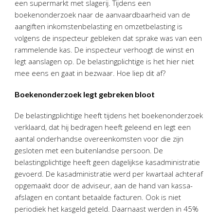
een supermarkt met slagerij. Tijdens een
Personeel & Organisatie
boekenonderzoek naar de aanvaardbaarheid van de
Bedrijfseconomisch advies
aangiften inkomstenbelasting en omzetbelasting is
Belastingadvies Purmerend
volgens de inspecteur gebleken dat sprake was van een
rammelende kas. De inspecteur verhoogt de winst en
Online boekhouden
legt aanslagen op. De belastingplichtige is het hier niet
mee eens en gaat in bezwaar. Hoe liep dit af?
Nieuws
&
informatie
Boekenonderzoek legt gebreken bloot
Nieuwsbrief
Nieuwsoverzicht
De belastingplichtige heeft tijdens het boekenonderzoek
verklaard, dat hij bedragen heeft geleend en legt een
Handige links
aantal onderhandse overeenkomsten voor die zijn
Downloads
gesloten met een buitenlandse persoon. De
belastingplichtige heeft geen dagelijkse kasadministratie
Contact
gevoerd. De kasadministratie werd per kwartaal achteraf
opgemaakt door de adviseur, aan de hand van kassa-
afslagen en contant betaalde facturen. Ook is niet
Avanti
Online
periodiek het kasgeld geteld. Daarnaast werden in 45%