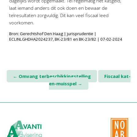
dagelijks wordt opgemaakt. Tel regelmatig het kasgeld,
laat iemand anders dit ook doen en bewaar de
telresultaten zorgvuldig. Dit kan veel fiscaal leed
voorkomen.
Bron: Gerechtshof Den Haag | jurisprudentie |
ECLINLGHDHA2024237, BK-23/81 en BK-23/82 | 07-02-2024
Post
←
Omvang terbeschikkingstelling
Fiscaal kat-
en-muisspel
→
navigation