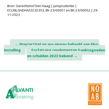
Bron: Gerechtshof Den Haag | jurisprudentie |
ECLINLGHDHA20232353, BK-23/00051 en BK-23/00052 | 29-
11-2023
Post
←
Mastertitel op wo-niveau behaald aan hbo-
instelling
Forfaitaire rendementen banktegoeden
navigation
en schulden 2023 bekend
→