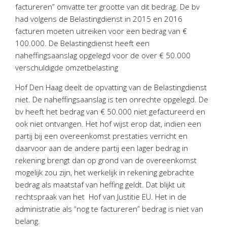
Twinfield – Boekhouden
factureren” omvatte ter grootte van dit bedrag. De bv
had volgens de Belastingdienst in 2015 en 2016
BaseCone – Facturen
facturen moeten uitreiken voor een bedrag van €
Visionplanner – Rapportage
100.000. De Belastingdienst heeft een
Klantenportaal – Online dossiers
naheffingsaanslag opgelegd voor de over € 50.000
Online Salaris – Salarissen
verschuldigde omzetbelasting
Nextens-Accorderen aangiften
Hof Den Haag deelt de opvatting van de Belastingdienst
niet. De naheffingsaanslag is ten onrechte opgelegd. De
bv heeft het bedrag van € 50.000 niet gefactureerd en
ook niet ontvangen. Het hof wijst erop dat, indien een
partij bij een overeenkomst prestaties verricht en
daarvoor aan de andere partij een lager bedrag in
rekening brengt dan op grond van de overeenkomst
mogelijk zou zijn, het werkelijk in rekening gebrachte
bedrag als maatstaf van heffing geldt. Dat blijkt uit
rechtspraak van het Hof van Justitie EU. Het in de
administratie als “nog te factureren” bedrag is niet van
belang.