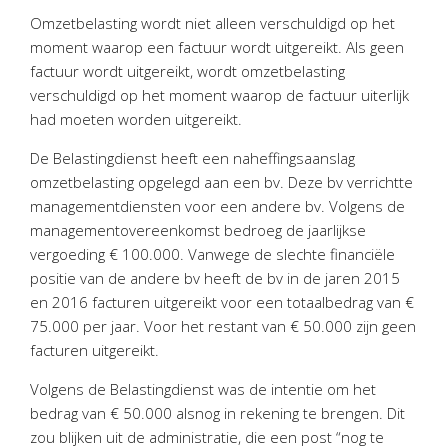
Personeel & Organisatie
Omzetbelasting wordt niet alleen verschuldigd op het
Bedrijfseconomisch advies
moment waarop een factuur wordt uitgereikt. Als geen
factuur wordt uitgereikt, wordt omzetbelasting
Belastingadvies Purmerend
verschuldigd op het moment waarop de factuur uiterlijk
Online boekhouden
had moeten worden uitgereikt.
Nieuws
&
informatie
De Belastingdienst heeft een naheffingsaanslag
omzetbelasting opgelegd aan een bv. Deze bv verrichtte
Nieuwsbrief
managementdiensten voor een andere bv. Volgens de
managementovereenkomst bedroeg de jaarlijkse
Nieuwsoverzicht
vergoeding € 100.000. Vanwege de slechte financiële
Handige links
positie van de andere bv heeft de bv in de jaren 2015
Downloads
en 2016 facturen uitgereikt voor een totaalbedrag van €
75.000 per jaar. Voor het restant van € 50.000 zijn geen
Contact
facturen uitgereikt.
Volgens de Belastingdienst was de intentie om het
Avanti
Online
bedrag van € 50.000 alsnog in rekening te brengen. Dit
zou blijken uit de administratie, die een post “nog te